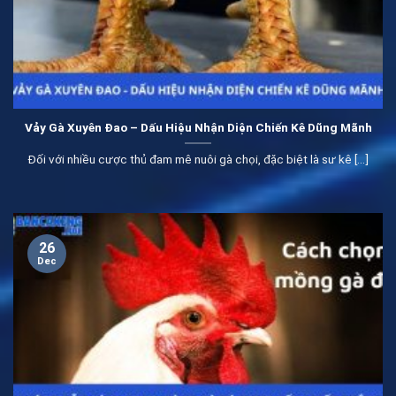
Vảy Gà Xuyên Đao – Dấu Hiệu Nhận Diện Chiến Kê Dũng Mãnh
Đối với nhiều cược thủ đam mê nuôi gà chọi, đặc biệt là sư kê [...]
26
Dec