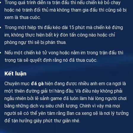
Trong quá trình diễn ra trận đấu thì nếu chiến kê bỏ chạy
hoặc né tránh đối thủ mà không tham gia đấu thì cũng sẽ bị
xem là thua cuộc.
Trong một hiệp thi đấu kéo dài 15 phút mà chiến kê đứng
im, không thực hiện bất kỳ đòn tấn công nào hoặc chỉ
phòng ngự thì sẽ bị phán thua.
Nếu một chiến kê tử vong hoặc nằm im trong trận đấu thì
trọng tài sẽ quyết định rằng nó đã thua cuộc.
Kết luận
Chuyên mục
đá gà
hiện đang được nhiều anh em ca ngợi là
một thiên đường giải trí hàng đầu. Và điều này không phải
ngẫu nhiên bởi lẽ sảnh game đã luôn làm hài lòng người chơi
bằng những dịch vụ siêu chất lượng. Chính vì vậy mà mọi
người sẽ có thể yên tâm rằng Ban ca xeng sẽ là nơi lý tưởng
để tận hưởng giây phút thư giãn nhé.