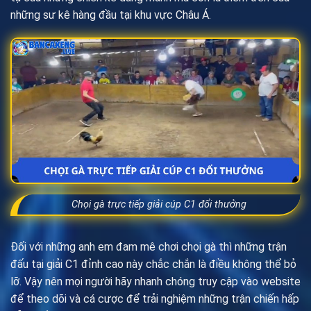
những sư kê hàng đầu tại khu vực Châu Á.
Chọi gà trực tiếp giải cúp C1 đổi thưởng
Đối với những anh em đam mê chơi chọi gà thì những trận
đấu tại giải C1 đỉnh cao này chắc chắn là điều không thể bỏ
lỡ. Vậy nên mọi người hãy nhanh chóng truy cập vào website
để theo dõi và cá cược để trải nghiệm những trận chiến hấp