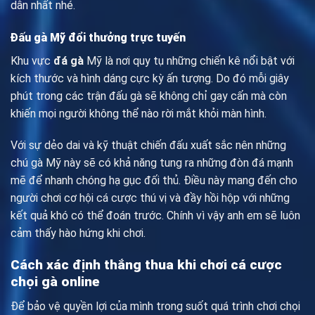
dẫn nhất nhé.
Đấu gà Mỹ đổi thưởng trực tuyến
Khu vực
đá gà
Mỹ là nơi quy tụ những chiến kê nổi bật với
kích thước và hình dáng cực kỳ ấn tượng. Do đó mỗi giây
phút trong các trận đấu gà sẽ không chỉ gay cấn mà còn
khiến mọi người không thể nào rời mắt khỏi màn hình.
Với sự dẻo dai và kỹ thuật chiến đấu xuất sắc nên những
chú gà Mỹ này sẽ có khả năng tung ra những đòn đá mạnh
mẽ để nhanh chóng hạ gục đối thủ. Điều này mang đến cho
người chơi cơ hội cá cược thú vị và đầy hồi hộp với những
kết quả khó có thể đoán trước. Chính vì vậy anh em sẽ luôn
cảm thấy hào hứng khi chơi.
Cách xác định thắng thua khi chơi cá cược
chọi gà online
Để bảo vệ quyền lợi của mình trong suốt quá trình chơi chọi