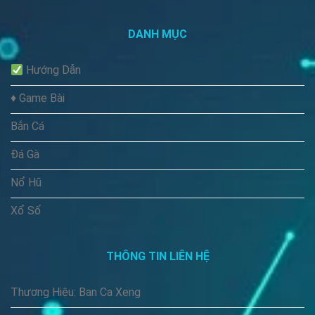
DANH MỤC
Hướng Dẫn
♦️ Game Bài
Bắn Cá
Đá Gà
Nổ Hũ
Xổ Số
THÔNG TIN LIÊN HỆ
Thương Hiệu: Ban Ca Xeng