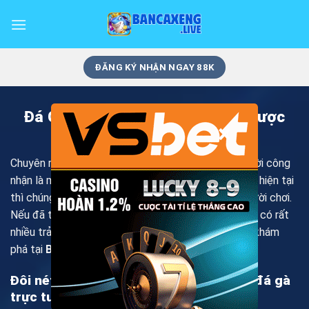
Skip
to
content
ĐĂNG KÝ NHẬN NGAY 88K
Đá Gà – Chuyên Mục Game Cá Cược
×
Được Nhiều Sư Kê Theo Đuổi
Chuyên mục game
đá gà
từ lâu đã được nhiều người công
nhận là một trong những sảnh chơi hấp dẫn nhất. Và hiện tại
thì chúng đã để lại ấn tượng sâu sắc trong lòng người chơi.
Nếu đã từng tham gia thì chắc chắn sẽ nhận ra rằng có rất
nhiều trải nghiệm thú vị đang chờ đợi để mọi người khám
phá tại
Ban ca xeng
đấy nhé.
Đôi nét thông tin về chuyên mục game đá gà
trực tuyến