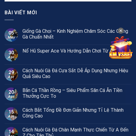
BÀI VIẾT MỚI
✕
Giống Gà Chọi – Kinh Nghiệm Chăm Sóc Các Giống
05
Gà Chuẩn Nhất
May
Nổ Hũ Super Ace Và Hướng Dẫn Chơi Từ A – Z
30
Apr
Cách Nuôi Gà Đá Cựa Sắt Dễ Áp Dụng Nhưng Hiệu
29
Quả Siêu Cao
Apr
Bắn Cá Thần Rồng – Siêu Phẩm Săn Cá Ăn Tiền
20
Thưởng Cực To
Apr
Cách Bắt Tổng Đề Đơn Giản Nhưng Tỉ Lệ Thành
15
Công Cao
Apr
Cách Nuôi Gà Đá Chân Mạnh Thực Chiến Từ A Đến
14
Z Cho Tân Thủ