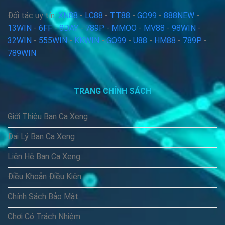
Đối tác uy tín:
XN88
-
LC88
-
TT88
-
GO99
-
888NEW
-
13WIN
-
6FF
-
8DAY
-
789P
-
MMOO
-
MV88
-
98WIN
-
32WIN
-
555WIN
-
KKWIN
-
GO99
-
U88
-
HM88
-
789P
-
789WIN
TRANG CHÍNH SÁCH
Giới Thiệu Ban Ca Xeng
Đại Lý Ban Ca Xeng
Liên Hệ Ban Ca Xeng
Điều Khoản Điều Kiện
Chính Sách Bảo Mật
Chơi Có Trách Nhiệm