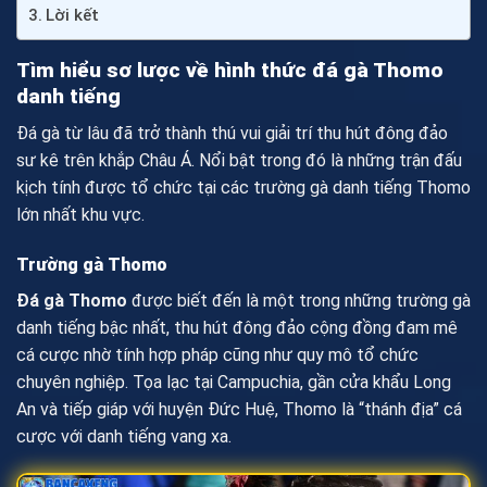
Lời kết
Tìm hiểu sơ lược về hình thức đá gà Thomo
danh tiếng
Đá gà từ lâu đã trở thành thú vui giải trí thu hút đông đảo
sư kê trên khắp Châu Á. Nổi bật trong đó là những trận đấu
kịch tính được tổ chức tại các trường gà danh tiếng Thomo
lớn nhất khu vực.
Trường gà Thomo
Đá gà Thomo
được biết đến là một trong những trường gà
danh tiếng bậc nhất, thu hút đông đảo cộng đồng đam mê
cá cược nhờ tính hợp pháp cũng như quy mô tổ chức
chuyên nghiệp. Tọa lạc tại Campuchia, gần cửa khẩu Long
An và tiếp giáp với huyện Đức Huệ, Thomo là “thánh địa” cá
cược với danh tiếng vang xa.