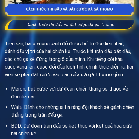
Cách thức thi đấu và đặt cược đá gà Thomo
Trên sàn, hai ô vuông xanh đỏ được bố trí đối diện nhau,
đánh dấu vị trí của hai chiến kê. Trước khi trận đấu bắt đầu,
các chú gà sẽ đứng trong ô của mình. Khi tiếng còi khai
cuộc vang lên, cuộc đối đầu kịch tính chính thức diễn ra, hội
viên sẽ phải đặt cược vào các cửa
đá gà Thomo
gồm:
Meron: Đặt cược với dự đoán chiến thắng sẽ thuộc về
đội nhà cái.
Wala: Dành cho những ai tin rằng đội khách sẽ giành chiến
thắng trong trận đấu gà.
BDD: Dự đoán trận đấu sẽ kết thúc với kết quả hòa giữa
hai chiến kê.