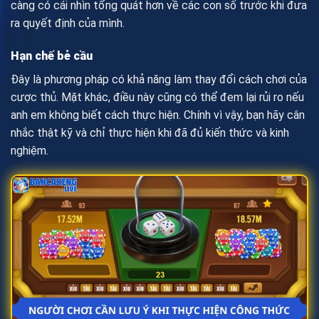
càng có cái nhìn tổng quát hơn về các con số trước khi đưa
ra quyết định của mình.
Hạn chế bẻ cầu
Đây là phương pháp có khả năng làm thay đổi cách chơi của
cược thủ. Mặt khác, điều này cũng có thể đem lại rủi ro nếu
anh em không biết cách thực hiện. Chính vì vậy, bạn hãy cân
nhắc thật kỹ và chỉ thực hiện khi đã đủ kiến thức và kinh
nghiệm.