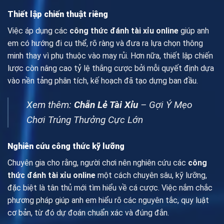
Thiết lập chiến thuật riêng
Việc áp dụng các
công thức đánh tài xỉu online
giúp anh
em có hướng đi cụ thể, rõ ràng và đưa ra lựa chọn thông
minh thay vì phụ thuộc vào may rủi. Hơn nữa, thiết lập chiến
lược còn nâng cao tỷ lệ thắng cược bởi mỗi quyết định dựa
vào nền tảng phân tích, kế hoạch đã tạo dựng ban đầu.
Xem thêm:
Chẵn Lẻ Tài Xỉu
– Gợi Ý Mẹo
Chơi Trúng Thưởng Cực Lớn
Nghiên cứu công thức kỹ lưỡng
Chuyên gia cho rằng, người chơi nên nghiên cứu các
công
thức đánh tài xỉu online
một cách chuyên sâu, kỹ lưỡng,
đặc biệt là tân thủ mới tìm hiểu về cá cược. Việc nắm chắc
phương pháp giúp anh em hiểu rõ các nguyên tắc, quy luật
cơ bản, từ đó dự đoán chuẩn xác và đúng đắn.