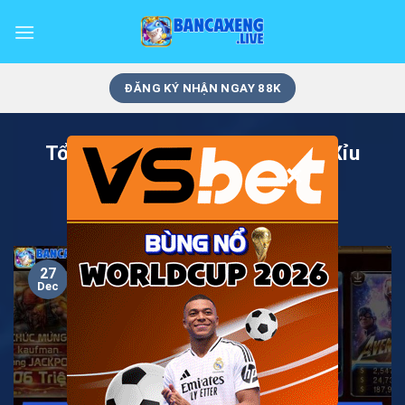
Skip
to
content
ĐĂNG KÝ NHẬN NGAY 88K
Tổng Hợp Công Thức Đánh Tài Xỉu
×
Online Bất Bại Nhất
27
Dec