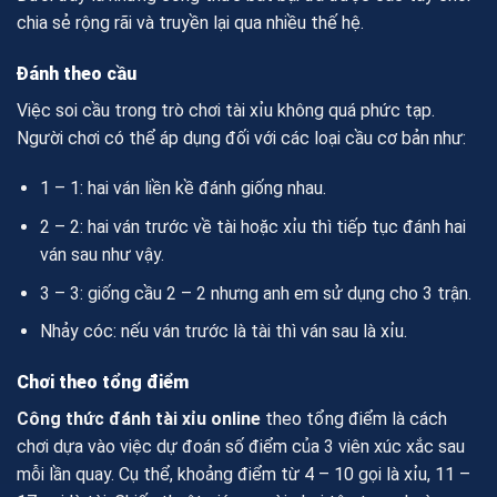
chia sẻ rộng rãi và truyền lại qua nhiều thế hệ.
Đánh theo cầu
Việc soi cầu trong trò chơi tài xỉu không quá phức tạp.
Người chơi có thể áp dụng đối với các loại cầu cơ bản như:
1 – 1: hai ván liền kề đánh giống nhau.
2 – 2: hai ván trước về tài hoặc xỉu thì tiếp tục đánh hai
ván sau như vậy.
3 – 3: giống cầu 2 – 2 nhưng anh em sử dụng cho 3 trận.
Nhảy cóc: nếu ván trước là tài thì ván sau là xỉu.
Chơi theo tổng điểm
Công thức đánh tài xỉu online
theo tổng điểm là cách
chơi dựa vào việc dự đoán số điểm của 3 viên xúc xắc sau
mỗi lần quay. Cụ thể, khoảng điểm từ 4 – 10 gọi là xỉu, 11 –