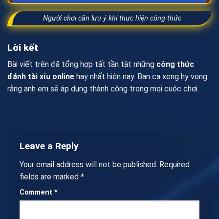
Người chơi cần lưu ý khi thực hiện công thức
Lời kết
Bài viết trên đã tổng hợp tất tần tật những
công thức
đánh tài xỉu online
hay nhất hiện nay. Ban ca xeng hy vọng
rằng anh em sẽ áp dụng thành công trong mọi cuộc chơi.
Leave a Reply
Your email address will not be published.
Required
fields are marked
*
Comment
*