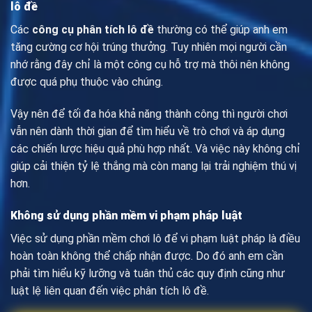
lô đề
Các
công cụ phân tích lô đề
thường có thể giúp anh em
tăng cường cơ hội trúng thưởng. Tuy nhiên mọi người cần
nhớ rằng đây chỉ là một công cụ hỗ trợ mà thôi nên không
được quá phụ thuộc vào chúng.
Vậy nên để tối đa hóa khả năng thành công thì người chơi
vẫn nên dành thời gian để tìm hiểu về trò chơi và áp dụng
các chiến lược hiệu quả phù hợp nhất. Và việc này không chỉ
giúp cải thiện tỷ lệ thắng mà còn mang lại trải nghiệm thú vị
hơn.
Không sử dụng phần mềm vi phạm pháp luật
Việc sử dụng phần mềm chơi lô để vi phạm luật pháp là điều
hoàn toàn không thể chấp nhận được. Do đó anh em cần
phải tìm hiểu kỹ lưỡng và tuân thủ các quy định cũng như
luật lệ liên quan đến việc phân tích lô đề.