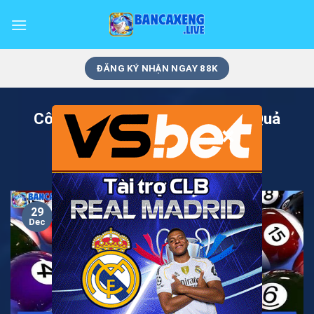
Skip
to
content
ĐĂNG KÝ NHẬN NGAY 88K
Công Cụ Phân Tích Lô Đề Hiệu Quả
×
Đem Lại Tỷ Lệ Thắng Khủng
29
Dec