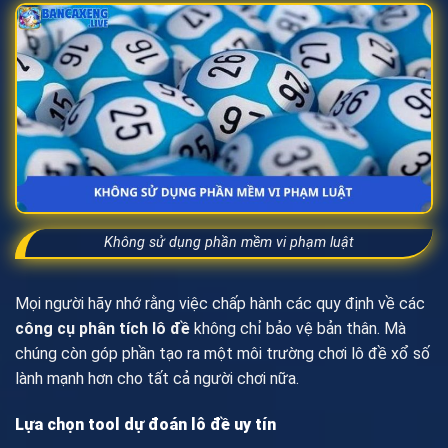
Không sử dụng phần mềm vi phạm luật
Mọi người hãy nhớ rằng việc chấp hành các quy định về các
công cụ phân tích lô đề
không chỉ bảo vệ bản thân. Mà
chúng còn góp phần tạo ra một môi trường chơi lô đề xổ số
lành mạnh hơn cho tất cả người chơi nữa.
Lựa chọn tool dự đoán lô đề uy tín