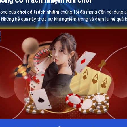
ông có trách nhiệm khi chơi
trọng của
chơi có trách nhiệm
chúng tôi đã mang đến nội dung sa
 Những hệ quả này thực sự khá nghiêm trọng và đem lại hệ quả l