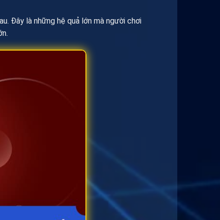
u. Đây là những hệ quả lớn mà người chơi
ớn.