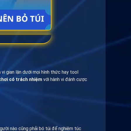
i gian lận dưới mọi hình thức hay tool
chơi có trách nhiệm
với hành vi đánh cược
người nào cũng phải bó túi để nghiêm túc