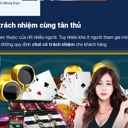
ật khoa học
 trách nhiệm cùng tân thủ
 thuộc của rất nhiều người. Tuy nhiên khá ít người tham gia một
ó những quy định
chơi có trách nhiệm
cho khách hàng.