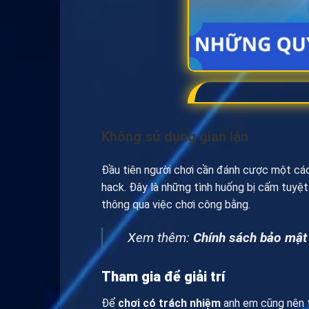
Không sử dụng gian lận
Đầu tiên người chơi cần đánh cược một cách
hack. Đây là những tình huống bị cấm tuyệt
thông qua việc chơi công bằng.
Xem thêm:
Chính sách bảo mật
Tham gia để giải trí
Để
chơi có trách nhiệm
anh em cũng nên t