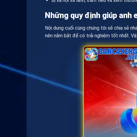
Bị xã hội xa lánh, đàm tiếu và xem thườ
Những quy định giúp anh 
Nội dung cuối cùng chúng tôi sẽ chia sẻ nh
nên nắm bắt để có trải nghiệm tốt nhất. V