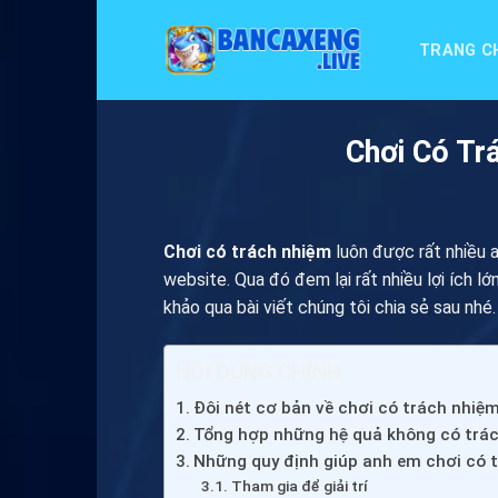
Skip
to
TRANG C
content
Chơi Có Tr
Chơi có trách nhiệm
luôn được rất nhiều
website. Qua đó đem lại rất nhiều lợi ích l
khảo qua bài viết chúng tôi chia sẻ sau nhé.
NỘI DUNG CHÍNH
Đôi nét cơ bản về chơi có trách nhiệ
Tổng hợp những hệ quả không có trác
Những quy định giúp anh em chơi có 
Tham gia để giải trí