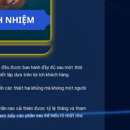
ng đều được ban hành đầy đủ sau một thời
ết lập dựa trên lợi ích khách hàng.
đến các thiệt hại khủng mà không một người
hần nào cải thiện được tỷ lệ thắng và tham
em tiếp các phần sau để hiểu rõ nhất nhé.