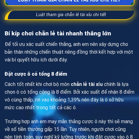
Luật tham gia chẵn lẻ tài xỉu chi tiết
Bí kíp chơi chẵn lẻ tài nhanh thắng lớn
Để tối ưu xác suất chiến thắng, anh em nên xây dựng cho
bản thân những chiến thuật riêng đồng thời kết hợp với một
vài bí quyết hữu ích dưới đây.
Đặt cược ô có tổng 8 điểm
Cách tốt nhất khi chơi bộ môn
chẵn lẻ tài xỉu
chính là lựa
chọn ô có tổng cộng là 8 điểm. Bởi xác suất để nhận 8 điểm
vô cùng thấp, rơi vào khoảng 1,39% nên đây là ô sở hữu
mức cao nhất trong tất cả các ô.
Trường hợp anh em may mắn thắng cược ô này thì sẽ mang
về số tiền thưởng gấp 15 lần. Tuy nhiên, người chơi cũng
nên tính toán, suy nghĩ kỹ lưỡng trước khi đặt cược vào ô 8