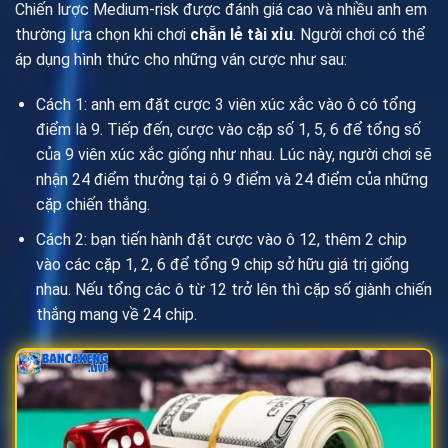
Chiến lược Medium-risk được đánh giá cao và nhiều anh em
thường lựa chọn khi chơi
chẵn lẻ tài xỉu
. Người chơi có thể
áp dụng hình thức cho những ván cược như sau:
Cách 1: anh em đặt cược 3 viên xúc xắc vào ô có tổng
điểm là 9. Tiếp đến, cược vào cặp số 1, 5, 6 để tổng số
của 9 viên xúc xắc giống như nhau. Lúc này, người chơi sẽ
nhận 24 điểm thưởng tại ô 9 điểm và 24 điểm của những
cặp chiến thắng.
Cách 2: bạn tiến hành đặt cược vào ô 12, thêm 2 chip
vào các cặp 1, 2, 6 để tổng 9 chip sở hữu giá trị giống
nhau. Nếu tổng các ô từ 12 trở lên thì cặp số giành chiến
thắng mang về 24 chip.