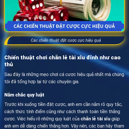
Các chiến thuật đặt cược cực hiệu quả
Chiến thuật chơi chẵn lẻ tài xỉu đỉnh như cao
thủ
Sau đây là những mẹo chơi cá cược hiệu quả nhất mà chúng
tôi đã tổng hợp lại từ các chuyên gia.
Nắm chắc quy luật
Trước khi xuống tiền đặt cược, anh em cần nắm rõ quy tắc,
cách thức tính điểm cũng như cách thanh toán tiền thắng
cược. Việc hiểu rõ những quy luật của
chẵn lẻ tài xỉu
giúp
anh em dễ dàng chiến thắng hơn. Vậy nên, các bạn hãy tham