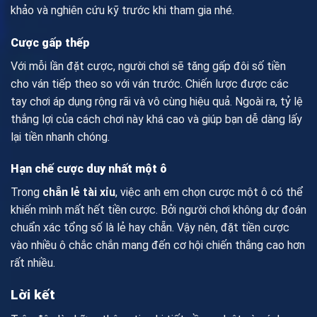
khảo và nghiên cứu kỹ trước khi tham gia nhé.
Cược gấp thếp
Với mỗi lần đặt cược, người chơi sẽ tăng gấp đôi số tiền
cho ván tiếp theo so với ván trước. Chiến lược được các
tay chơi áp dụng rộng rãi và vô cùng hiệu quả. Ngoài ra, tỷ lệ
thắng lợi của cách chơi này khá cao và giúp bạn dễ dàng lấy
lại tiền nhanh chóng.
Hạn chế cược duy nhất một ô
Trong
chẵn lẻ tài xỉu
, việc anh em chọn cược một ô có thể
khiến mình mất hết tiền cược. Bởi người chơi không dự đoán
chuẩn xác tổng số là lẻ hay chẵn. Vậy nên, đặt tiền cược
vào nhiều ô chắc chắn mang đến cơ hội chiến thắng cao hơn
rất nhiều.
Lời kết