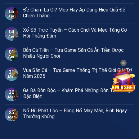
Đề Chạm Là Gì? Mẹo Hay Áp Dụng Hiệu Quả Để
05
Chiến Thắng
Apr
Xổ Số Trực Tuyến – Cách Chơi Và Mẹo Tăng Cơ
04
Hội Thắng Đậm
Apr
Bắn Cá Tiên – Tựa Game Săn Cá Ăn Tiền Được
01
Nhiều Người Chơi
Apr
✕
Vua Săn Cá – Tựa Game Thống Trị Thế Giới Giải Trí
31
Năm 2025
Mar
Gà Đá Đòn Độc – Khám Phá Những Đòn Tấn Công
30
Đặc Biệt
Mar
Nổ Hũ Phát Lộc – Bùng Nổ May Mắn, Rinh Ngay
25
Thưởng Khủng
Mar