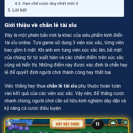
Hạn chế cược duy nhất một ô
Lời kết
Giới thiệu về chẵn lẻ tài xỉu
Đây là một phiên bản mới lạ khác của siêu phẩm kinh điển
tài xỉu online. Tựa game sử dụng 3 viên xúc xắc, từng viên
bao gồm 6 mặt. Khi anh em tung viên xúc xắc lên, bề mặt
của chúng từ từ xuất hiện và các chấm điểm trên xúc xắc
cũng sẽ hiển thị. Những điểm này được xác định là chẵn hay
lẻ để quyết định người chơi thành công hay thất bại.
Việc thắng hay thua
chẵn lẻ tài xỉu
phụ thuộc hoàn toàn
vào kết quả của các viên xúc xắc. Vậy nên, để thắng cược
nhanh chóng, người chơi cần sở hữu kinh nghiệm dày dặn và
kỹ năng cá cược điêu luyện.