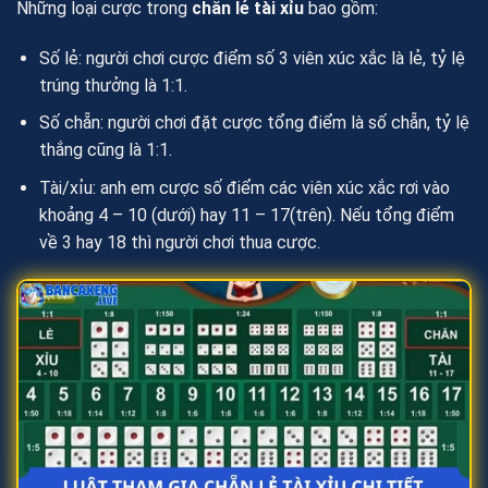
Những loại cược trong
chẵn lẻ tài xỉu
bao gồm:
Số lẻ: người chơi cược điểm số 3 viên xúc xắc là lẻ, tỷ lệ
trúng thưởng là 1:1.
Số chẵn: người chơi đặt cược tổng điểm là số chẵn, tỷ lệ
thắng cũng là 1:1.
Tài/xỉu: anh em cược số điểm các viên xúc xắc rơi vào
khoảng 4 – 10 (dưới) hay 11 – 17(trên). Nếu tổng điểm
về 3 hay 18 thì người chơi thua cược.