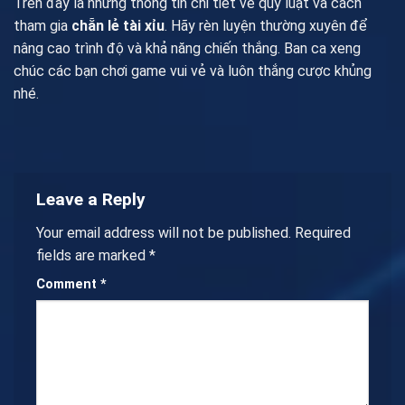
Trên đây là những thông tin chi tiết về quy luật và cách
tham gia
chẵn lẻ tài xỉu
. Hãy rèn luyện thường xuyên để
nâng cao trình độ và khả năng chiến thắng. Ban ca xeng
chúc các bạn chơi game vui vẻ và luôn thắng cược khủng
nhé.
Leave a Reply
Your email address will not be published.
Required
fields are marked
*
Comment
*