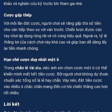
khảo và nghiên cứu kỹ trước khi tham gia nhé.
Cược gấp thếp
Với mỗi lần đặt cược, người chơi sẽ tăng gấp đôi số tiền
cho ván tiếp theo so với ván trước. Chiến lược được các
tay chơi áp dụng rộng rãi và vô cùng hiệu quả. Ngoài ra, tỷ lệ
thắng lợi của cách chơi này khá cao và giúp bạn dễ dàng lấy
lại tiền nhanh chóng.
Hạn chế cược duy nhất một ô
Trong
chẵn lẻ tài xỉu
, việc anh em chọn cược một ô có thể
khiến mình mất hết tiền cược. Bởi người chơi không dự đoán
chuẩn xác tổng số là lẻ hay chẵn. Vậy nên, đặt tiền cược
vào nhiều ô chắc chắn mang đến cơ hội chiến thắng cao hơn
rất nhiều.
Lời kết