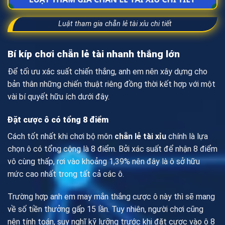
Luật tham gia chẵn lẻ tài xỉu chi tiết
Bí kíp chơi chẵn lẻ tài nhanh thắng lớn
Để tối ưu xác suất chiến thắng, anh em nên xây dựng cho
bản thân những chiến thuật riêng đồng thời kết hợp với một
vài bí quyết hữu ích dưới đây.
Đặt cược ô có tổng 8 điểm
Cách tốt nhất khi chơi bộ môn
chẵn lẻ tài xỉu
chính là lựa
chọn ô có tổng cộng là 8 điểm. Bởi xác suất để nhận 8 điểm
vô cùng thấp, rơi vào khoảng 1,39% nên đây là ô sở hữu
mức cao nhất trong tất cả các ô.
Trường hợp anh em may mắn thắng cược ô này thì sẽ mang
về số tiền thưởng gấp 15 lần. Tuy nhiên, người chơi cũng
nên tính toán, suy nghĩ kỹ lưỡng trước khi đặt cược vào ô 8