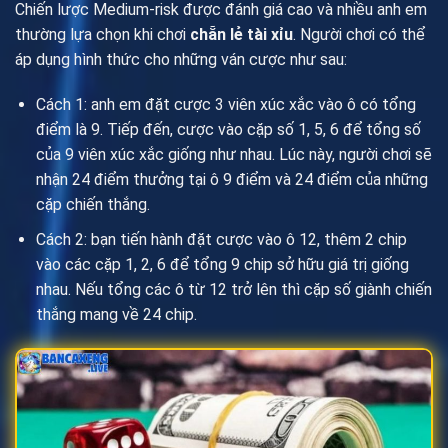
Chiến lược Medium-risk được đánh giá cao và nhiều anh em
thường lựa chọn khi chơi
chẵn lẻ tài xỉu
. Người chơi có thể
áp dụng hình thức cho những ván cược như sau:
Cách 1: anh em đặt cược 3 viên xúc xắc vào ô có tổng
điểm là 9. Tiếp đến, cược vào cặp số 1, 5, 6 để tổng số
của 9 viên xúc xắc giống như nhau. Lúc này, người chơi sẽ
nhận 24 điểm thưởng tại ô 9 điểm và 24 điểm của những
cặp chiến thắng.
Cách 2: bạn tiến hành đặt cược vào ô 12, thêm 2 chip
vào các cặp 1, 2, 6 để tổng 9 chip sở hữu giá trị giống
nhau. Nếu tổng các ô từ 12 trở lên thì cặp số giành chiến
thắng mang về 24 chip.