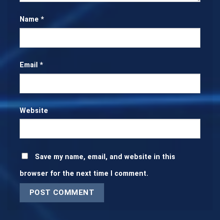
Name
*
Email
*
Website
Save my name, email, and website in this
browser for the next time I comment.