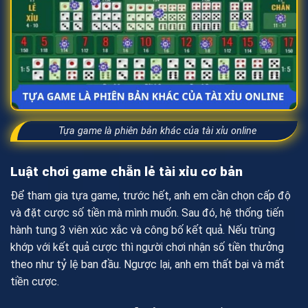
Tựa game là phiên bản khác của tài xỉu online
Luật chơi game chẵn lẻ tài xỉu cơ bản
Để tham gia tựa game, trước hết, anh em cần chọn cấp độ
và đặt cược số tiền mà mình muốn. Sau đó, hệ thống tiến
hành tung 3 viên xúc xắc và công bố kết quả. Nếu trùng
khớp với kết quả cược thì người chơi nhận số tiền thưởng
theo như tỷ lệ ban đầu. Ngược lại, anh em thất bại và mất
tiền cược.