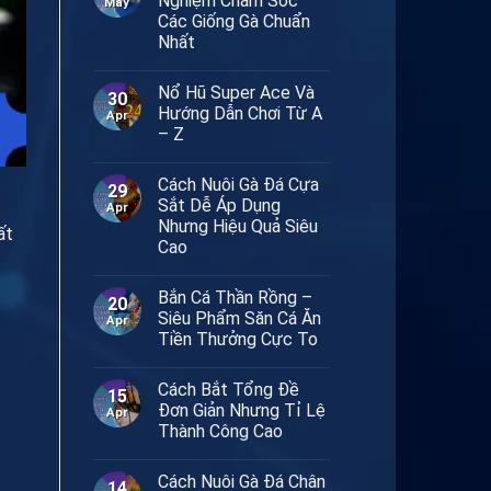
Nghiệm Chăm Sóc
May
Các Giống Gà Chuẩn
Nhất
Nổ Hũ Super Ace Và
30
Hướng Dẫn Chơi Từ A
Apr
– Z
Cách Nuôi Gà Đá Cựa
29
Sắt Dễ Áp Dụng
Apr
Nhưng Hiệu Quả Siêu
ất
Cao
Bắn Cá Thần Rồng –
20
Siêu Phẩm Săn Cá Ăn
Apr
Tiền Thưởng Cực To
Cách Bắt Tổng Đề
15
Đơn Giản Nhưng Tỉ Lệ
Apr
Thành Công Cao
Cách Nuôi Gà Đá Chân
14