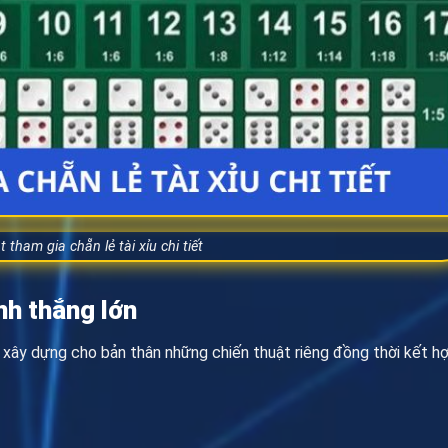
t tham gia chẵn lẻ tài xỉu chi tiết
anh thắng lớn
 xây dựng cho bản thân những chiến thuật riêng đồng thời kết h