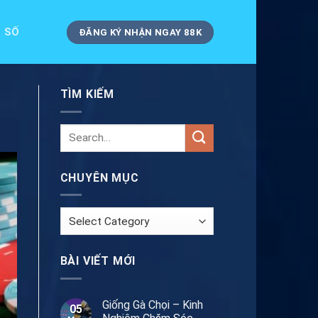
 SỐ
ĐĂNG KÝ NHẬN NGAY 88K
TÌM KIẾM
CHUYÊN MỤC
CHUYÊN
MỤC
BÀI VIẾT MỚI
Giống Gà Chọi – Kinh
05