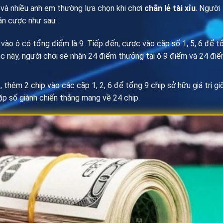
và nhiều anh em thường lựa chọn khi chơi
chẵn lẻ tài xỉu
. Người
án cược như sau:
vào ô có tổng điểm là 9. Tiếp đến, cược vào cặp số 1, 5, 6 để t
úc này, người chơi sẽ nhận 24 điểm thưởng tại ô 9 điểm và 24 đi
 thêm 2 chip vào các cặp 1, 2, 6 để tổng 9 chip sở hữu giá trị gi
cặp số giành chiến thắng mang về 24 chip.