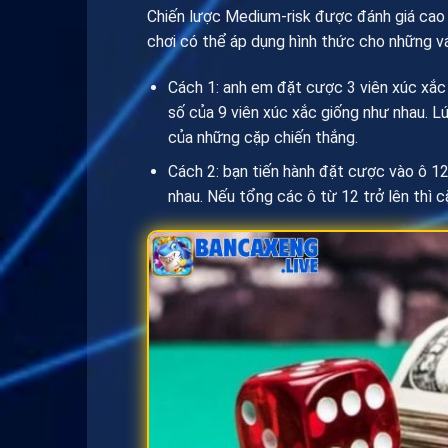
Chiến lược Medium-risk được đánh giá cao 
chơi có thể áp dụng hình thức cho những v
Cách 1: anh em đặt cược 3 viên xúc xắc 
số của 9 viên xúc xắc giống như nhau. L
của những cặp chiến thắng.
Cách 2: bạn tiến hành đặt cược vào ô 12,
nhau. Nếu tổng các ô từ 12 trở lên thì 