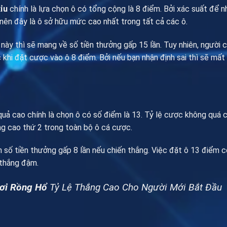
xỉu
chính là lựa chọn ô có tổng cộng là 8 điểm. Bởi xác suất để n
 nên đây là ô sở hữu mức cao nhất trong tất cả các ô.
y thì sẽ mang về số tiền thưởng gấp 15 lần. Tuy nhiên, người c
 khi đặt cược vào ô 8 điểm. Bởi nếu bạn nhận định sai thì sẽ mất
uả cao chính là chọn ô có số điểm là 13. Tỷ lệ cược không quá c
ng cao thứ 2 trong toàn bộ ô cá cược.
 số tiền thưởng gấp 8 lần nếu chiến thắng. Việc đặt ô 13 điểm c
 thắng đậm.
ơi Rồng Hổ
Tỷ Lệ Thắng Cao Cho Người Mới Bắt Đầu