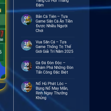
Tăng Cơ Hội Thắng
Đậm
Bắn Cá Tiên – Tựa
01
Game Săn Cá Ăn Tiền
Apr
Được Nhiều Người
Chơi
Vua Săn Cá – Tựa
31
Game Thống Trị Thế
Mar
Giới Giải Trí Năm 2025
Gà Đá Đòn Độc –
30
Khám Phá Những Đòn
Mar
Tấn Công Đặc Biệt
Nổ Hũ Phát Lộc –
25
Bùng Nổ May Mắn,
Mar
Rinh Ngay Thưởng
Khủng