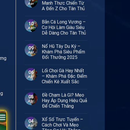
Mạnh Thực Chiến Từ
Apr
A Đến Z Cho Tân Thủ
Bắn Cá Long Vương –
10
Cơ Hội Làm Giàu Siêu
Apr
Dễ Dàng Cho Tân Thủ
Nổ Hũ Tây Du Ký –
09
Khám Phá Siêu Phẩm
Apr
Đổi Thưởng 2025
từng
Lối Chọi Gà Hay Nhất
06
– Khám Phá Đặc Điểm
Apr
Chiến Kê Xuất Sắc
ng
Đề Chạm Là Gì? Mẹo
05
Hay Áp Dụng Hiệu Quả
Apr
Để Chiến Thắng
Xổ Số Trực Tuyến –
04
Cách Chơi Và Mẹo
Apr