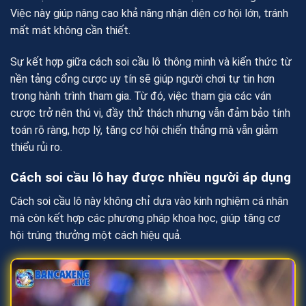
Việc này giúp nâng cao khả năng nhận diện cơ hội lớn, tránh
mất mát không cần thiết.
Sự kết hợp giữa cách soi cầu lô thông minh và kiến thức từ
nền tảng cổng cược uy tín sẽ giúp người chơi tự tin hơn
trong hành trình tham gia. Từ đó, việc tham gia các ván
cược trở nên thú vị, đầy thử thách nhưng vẫn đảm bảo tính
toán rõ ràng, hợp lý, tăng cơ hội chiến thắng mà vẫn giảm
thiểu rủi ro.
Cách soi cầu lô hay được nhiều người áp dụng
Cách soi cầu lô này không chỉ dựa vào kinh nghiệm cá nhân
mà còn kết hợp các phương pháp khoa học, giúp tăng cơ
hội trúng thưởng một cách hiệu quả.