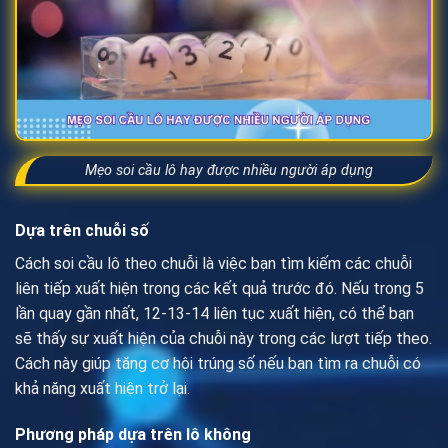
Mẹo soi cầu lô hay được nhiều người áp dụng
Dựa trên chuỗi số
Cách soi cầu lô theo chuỗi là việc bạn tìm kiếm các chuỗi
liên tiếp xuất hiện trong các kết quả trước đó. Nếu trong 5
lần quay gần nhất, 12-13-14 liên tục xuất hiện, có thể bạn
sẽ thấy sự xuất hiện của chuỗi này trong các lượt tiếp theo.
Cách này giúp tăng cơ hội trúng số nếu bạn tìm ra chuỗi có
khả năng xuất hiện trở lại.
Phương pháp dựa trên lô không