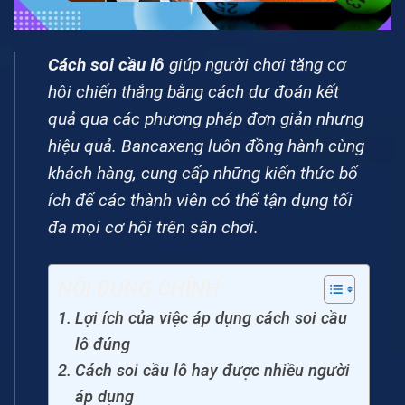
Cách soi cầu lô
giúp người chơi tăng cơ
hội chiến thắng bằng cách dự đoán kết
quả qua các phương pháp đơn giản nhưng
hiệu quả. Bancaxeng luôn đồng hành cùng
khách hàng, cung cấp những kiến thức bổ
ích để các thành viên có thể tận dụng tối
đa mọi cơ hội trên sân chơi.
NỘI DUNG CHÍNH
Lợi ích của việc áp dụng cách soi cầu
lô đúng
Cách soi cầu lô hay được nhiều người
áp dụng