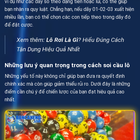
ví dụ như các dãy số theo dạng tiến hoặc lùi, có thể giúp
bạn nhận ra quy luật. Chẳng hạn, nếu dãy 01-02-03 xuất hiện
nhiều lần, bạn có thể chọn các con tiếp theo trong dãy đó
để đặt cược.
Xem thêm:
Lô Rơi Là Gì
? Hiểu Đúng Cách
Tận Dụng Hiệu Quả Nhất
Những lưu ý quan trọng trong cách soi cầu lô
Những yếu tố này không chỉ giúp bạn đưa ra quyết định
chính xác mà còn giúp giảm thiểu rủi ro. Dưới đây là những
điểm cần chú ý để chiến lược của bạn đạt hiệu quả cao
nhất.