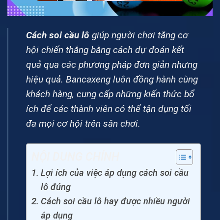
Cách soi cầu lô
giúp người chơi tăng cơ
hội chiến thắng bằng cách dự đoán kết
quả qua các phương pháp đơn giản nhưng
hiệu quả. Bancaxeng luôn đồng hành cùng
khách hàng, cung cấp những kiến thức bổ
ích để các thành viên có thể tận dụng tối
đa mọi cơ hội trên sân chơi.
NỘI DUNG CHÍNH
Lợi ích của việc áp dụng cách soi cầu
lô đúng
Cách soi cầu lô hay được nhiều người
áp dụng