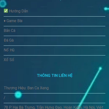
Hướng Dẫn
♦️ Game Bài
Bắn Cá
Đá Gà
Nổ Hũ
Xổ Số
THÔNG TIN LIÊN HỆ
Thương Hiệu: Ban Ca Xeng
/
78 P. Hai Bà Trưng, Trần Hưng Đạo, Hoàn Kiếm, Hà Nội, Việt