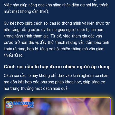
Việc này giúp nâng cao khả năng nhận diện cơ hội lớn, tránh
mất mát không cần thiết.
Sự kết hợp giữa cách soi cầu lô thông minh và kiến thức từ
nền tảng cổng cược uy tín sẽ giúp người chơi tự tin hơn
trong hành trình tham gia. Từ đó, việc tham gia các ván
cược trở nên thú vị, đầy thử thách nhưng vẫn đảm bảo tính
toán rõ ràng, hợp lý, tăng cơ hội chiến thắng mà vẫn giảm
thiểu rủi ro.
Cách soi cầu lô hay được nhiều người áp dụng
Cách soi cầu lô này không chỉ dựa vào kinh nghiệm cá nhân
mà còn kết hợp các phương pháp khoa học, giúp tăng cơ
hội trúng thưởng một cách hiệu quả.