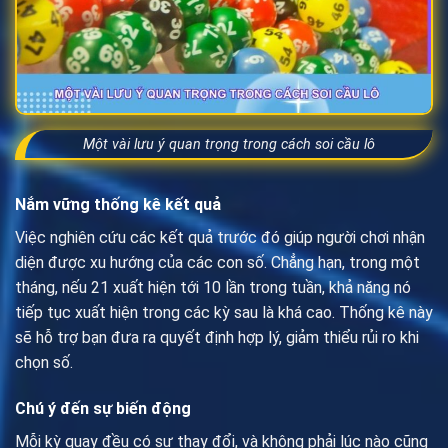
Một vài lưu ý quan trọng trong cách soi cầu lô
Nắm vững thống kê kết quả
Việc nghiên cứu các kết quả trước đó giúp người chơi nhận
diện được xu hướng của các con số. Chẳng hạn, trong một
tháng, nếu 21 xuất hiện tới 10 lần trong tuần, khả năng nó
tiếp tục xuất hiện trong các kỳ sau là khá cao. Thống kê này
sẽ hỗ trợ bạn đưa ra quyết định hợp lý, giảm thiểu rủi ro khi
chọn số.
Chú ý đến sự biến động
Mỗi kỳ quay đều có sự thay đổi, và không phải lúc nào cũng