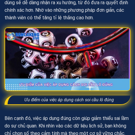
dùng sẽ dễ dàng nhận ra xu hướng, từ đó đưa ra quyết định
chính xác hơn. Nhờ vào những phương pháp đơn giản, các
thành viên có thể tăng tỉ lệ thắng cao hơn.
Ưu điểm của việc áp dụng cách soi cầu lô đúng
Bên cạnh đó, việc áp dụng đúng còn giúp giảm thiểu sai lầm
do sự chủ quan. Khi nhìn vào các dữ liệu lịch sử, bạn không
chỉ chọn số theo cảm tính mà theo một cơ sở vững chắc.