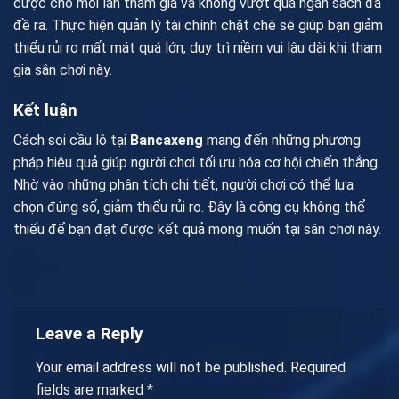
cược cho mỗi lần tham gia và không vượt quá ngân sách đã
đề ra. Thực hiện quản lý tài chính chặt chẽ sẽ giúp bạn giảm
thiểu rủi ro mất mát quá lớn, duy trì niềm vui lâu dài khi tham
gia sân chơi này.
Kết luận
Cách soi cầu lô tại
Bancaxeng
mang đến những phương
pháp hiệu quả giúp người chơi tối ưu hóa cơ hội chiến thắng.
Nhờ vào những phân tích chi tiết, người chơi có thể lựa
chọn đúng số, giảm thiểu rủi ro. Đây là công cụ không thể
thiếu để bạn đạt được kết quả mong muốn tại sân chơi này.
Leave a Reply
Your email address will not be published.
Required
fields are marked
*