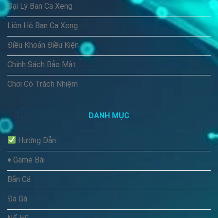
Đại Lý Ban Ca Xeng
Liên Hệ Ban Ca Xeng
Điều Khoản Điều Kiện
Chính Sách Bảo Mật
Chơi Có Trách Nhiệm
DANH MỤC
Hướng Dẫn
♦️ Game Bài
Bắn Cá
Đá Gà