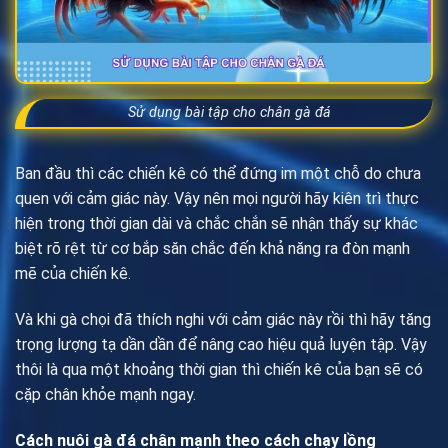
Sử dụng bài tập cho chân gà đá
Ban đầu thì các chiến kê có thể đứng im một chỗ do chưa
quen với cảm giác này. Vậy nên mọi người hãy kiên trì thực
hiện trong thời gian dài và chắc chắn sẽ nhận thấy sự khác
biệt rõ rệt từ cơ bắp săn chắc đến khả năng ra đòn mạnh
mẽ của chiến kê.
Và khi gà chọi đã thích nghi với cảm giác này rồi thì hãy tăng
trọng lượng tạ dần dần để nâng cao hiệu quả luyện tập. Vậy
thôi là qua một khoảng thời gian thì chiến kê của bạn sẽ có
cặp chân khỏe mạnh ngay.
Cách nuôi gà đá chân mạnh theo cách chạy lồng