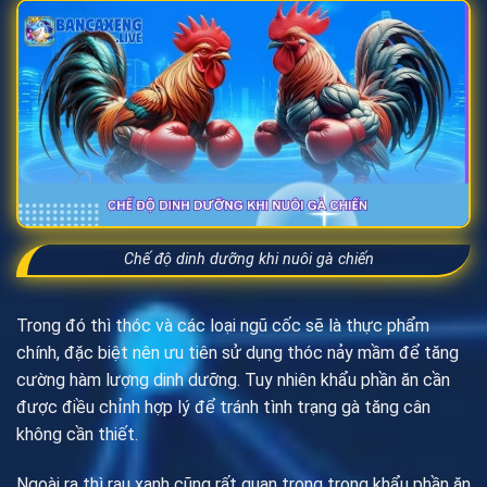
Chế độ dinh dưỡng khi nuôi gà chiến
Trong đó thì thóc và các loại ngũ cốc sẽ là thực phẩm
chính, đặc biệt nên ưu tiên sử dụng thóc nảy mầm để tăng
cường hàm lượng dinh dưỡng. Tuy nhiên khẩu phần ăn cần
được điều chỉnh hợp lý để tránh tình trạng gà tăng cân
không cần thiết.
Ngoài ra thì rau xanh cũng rất quan trọng trong khẩu phần ăn