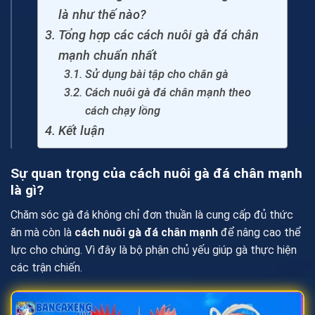
là như thế nào?
Tổng hợp các cách nuôi gà đá chân
mạnh chuẩn nhất
Sử dụng bài tập cho chân gà
Cách nuôi gà đá chân mạnh theo
cách chạy lồng
Kết luận
Sự quan trọng của cách nuôi gà đá chân mạnh
là gì?
Chăm sóc gà đá không chỉ đơn thuần là cung cấp đủ thức
ăn mà còn là
cách nuôi gà đá chân mạnh
để nâng cao thể
lực cho chúng. Vì đây là bộ phận chủ yếu giúp gà thực hiện
các trận chiến.