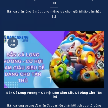
To
Bắn cá thần rồng là một trong những lựa chọn giải trí hấp dẫn nhất
[...]
10
Apr
Bắn Cá Long Vương – Cơ Hội Làm Giàu Siêu Dễ Dàng Cho Tân
Thủ
Bắn cá long vương đã nhận được nhiều phản hồi tích cực từ cộng