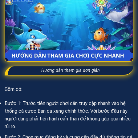
Hướng dẫn tham gia đơn giản
Gồm có:
Bước 1: Trước tiên người chơi cần truy cập nhanh vào hệ
thống cá cược Ban ca xeng chính thức. Với bước đầu này
người dùng phải tiến hành cẩn thận để không gặp quá nhiều
rủi ro.
Bước 2: Chọn mục đăng ký và cung cấp đầy đủ thông tin cá