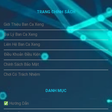
TRANG CHÍNH SÁCH
Giới Thiệu Ban Ca Xeng
Đại Lý Ban Ca Xeng
Liên Hệ Ban Ca Xeng
Điều Khoản Điều Kiện
Chính Sách Bảo Mật
Chơi Có Trách Nhiệm
DANH MỤC
Hướng Dẫn