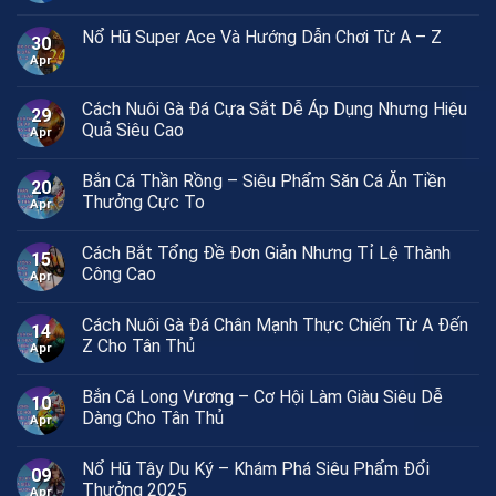
Nổ Hũ Super Ace Và Hướng Dẫn Chơi Từ A – Z
30
Apr
Cách Nuôi Gà Đá Cựa Sắt Dễ Áp Dụng Nhưng Hiệu
29
Quả Siêu Cao
Apr
Bắn Cá Thần Rồng – Siêu Phẩm Săn Cá Ăn Tiền
20
Thưởng Cực To
Apr
Cách Bắt Tổng Đề Đơn Giản Nhưng Tỉ Lệ Thành
15
Công Cao
Apr
Cách Nuôi Gà Đá Chân Mạnh Thực Chiến Từ A Đến
14
Z Cho Tân Thủ
Apr
Bắn Cá Long Vương – Cơ Hội Làm Giàu Siêu Dễ
10
Dàng Cho Tân Thủ
Apr
Nổ Hũ Tây Du Ký – Khám Phá Siêu Phẩm Đổi
09
Thưởng 2025
Apr