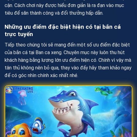
cận. Cách chơi này được hiểu đơn giản là ra đạn vào mục
tiêu để săn thành công và đổi thưởng hấp dẫn.
Những ưu điểm đặc biệt hiện có tại bắn cá
trực tuyến
Tiếp theo chúng tôi sẽ mang đến một số ưu điểm đặc biệt
của bắn cá tại Ban ca xeng. Chuyên mục này luôn thu hút
khách hàng bằng lượng lớn ưu điểm hiện có. Chính vì vậy mà
tân thủ không nên bỏ qua, thay vào đấy hãy tham khảo ngay
để có góc nhìn chính xác nhất nhé.