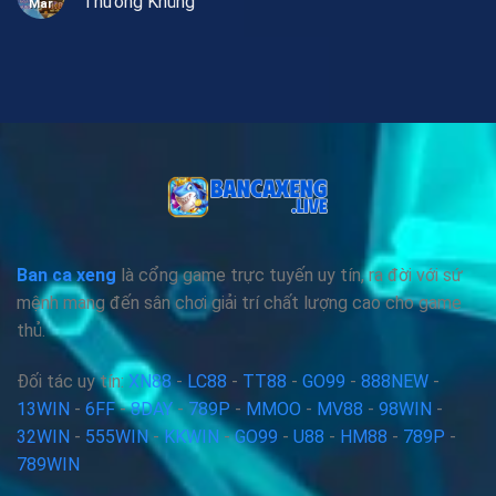
Thưởng Khủng
Mar
Ban ca xeng
là cổng game trực tuyến uy tín, ra đời với sứ
mệnh mang đến sân chơi giải trí chất lượng cao cho game
thủ.
Đối tác uy tín:
XN88
-
LC88
-
TT88
-
GO99
-
888NEW
-
13WIN
-
6FF
-
8DAY
-
789P
-
MMOO
-
MV88
-
98WIN
-
32WIN
-
555WIN
-
KKWIN
-
GO99
-
U88
-
HM88
-
789P
-
789WIN