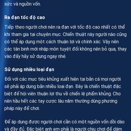
sức và nguồn vốn.
Ra đạn tốc độ cao
Tiếp theo người chơi nên ra đạn với tốc độ cao nhất có thể
khi tham gia tại chuyên mục. Chiến thuật này người nào cũng
có thể áp dụng một cách thuận lợi và chính xác. Vậy nên
các tân binh mới nhập môn tuyệt đối không nên bỏ qua, thay
vào đấy hãy sử dụng ngay nhé.
Sử dụng nhiều loại đạn
Đối với các mục tiêu khủng xuất hiện tại bắn cá mọi người
sẽ phải áp dụng bắn nhiều loại đạn. Đây là chiến thuật đặc
biệt để hội viên thuận lợi thu về chiến lệ phẩm khủng. Cho
nên hầu hết các tay cược lâu năm thường dùng phương
pháp này để chơi.
Để áp dụng được người chơi cần có một nguồn vốn dồi dào
và đầy đủ. Đặc biệt anh em phải là người chịu chơi để dám