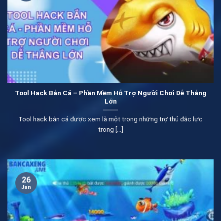
Tool Hack Bắn Cá – Phần Mềm Hỗ Trợ Người Chơi Dễ Thắng
Lớn
Tool hack bắn cá được xem là một trong những trợ thủ đắc lực
trong [...]
26
Jan