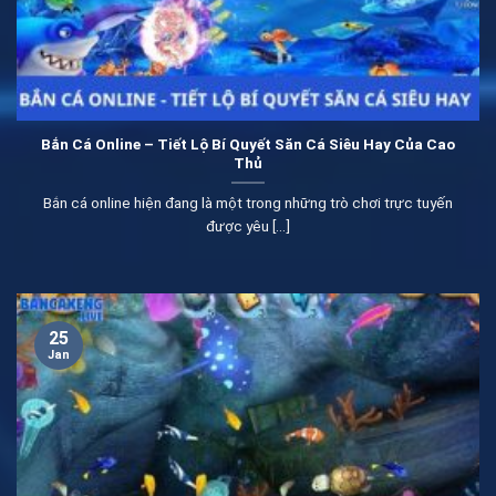
Bắn Cá Online – Tiết Lộ Bí Quyết Săn Cá Siêu Hay Của Cao
Thủ
Bắn cá online hiện đang là một trong những trò chơi trực tuyến
được yêu [...]
25
Jan