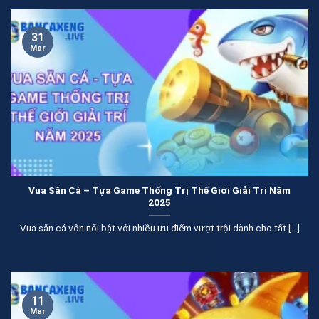
31
Mar
Vua Săn Cá – Tựa Game Thống Trị Thế Giới Giải Trí Năm
2025
Vua săn cá vốn nổi bật với nhiều ưu điểm vượt trội dành cho tất [...]
11
Mar