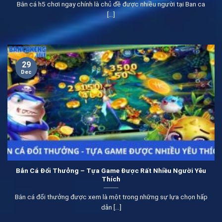
Bắn cá h5 chơi ngay chính là chủ đề được nhiều người tại Ban ca
[...]
29
Dec
Bắn Cá Đổi Thưởng – Tựa Game Được Rất Nhiều Người Yêu
Thích
Bắn cá đổi thưởng được xem là một trong những sự lựa chọn hấp
dẫn [...]