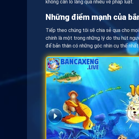
không cần lo lắng quá nhiều về pháp luật.
Những điểm mạnh của bắn
Tiếp theo chúng tôi sẽ chia sẻ qua cho mọ
chính là một trong những lý do thu hút ngư
để bản thân có những góc nhìn cụ thể nhất 