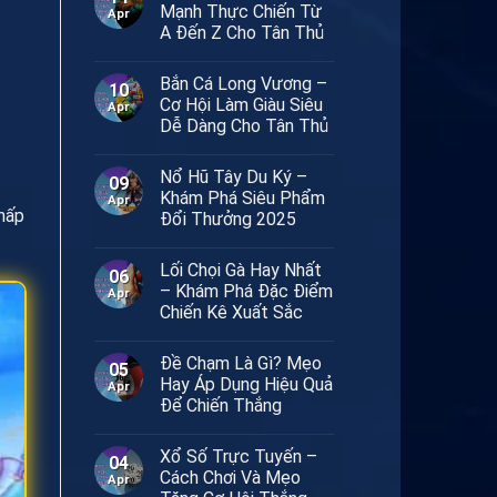
Mạnh Thực Chiến Từ
Apr
A Đến Z Cho Tân Thủ
Bắn Cá Long Vương –
10
Cơ Hội Làm Giàu Siêu
Apr
Dễ Dàng Cho Tân Thủ
Nổ Hũ Tây Du Ký –
09
Khám Phá Siêu Phẩm
Apr
 hấp
Đổi Thưởng 2025
Lối Chọi Gà Hay Nhất
06
– Khám Phá Đặc Điểm
Apr
Chiến Kê Xuất Sắc
Đề Chạm Là Gì? Mẹo
05
Hay Áp Dụng Hiệu Quả
Apr
Để Chiến Thắng
Xổ Số Trực Tuyến –
04
Cách Chơi Và Mẹo
Apr