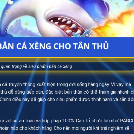
 quan trọng về siêu phẩm bắn cá xèng
 cá truyền thống xuất hiện trong đời sống hàng ngày. Vì vậy mà
thủ dễ dàng tiếp cận. Đặc biệt bản thân có thể tham gia nhanh c
. Chính điều này đã giúp cho siêu phẩm được thịnh hành và săn đó
 ra với sự an toàn và hợp pháp 100%. Các tổ chức lớn như PAGC
àn hảo cho khách hàng. Cho nên mọi người khi trải nghiệm sẽ