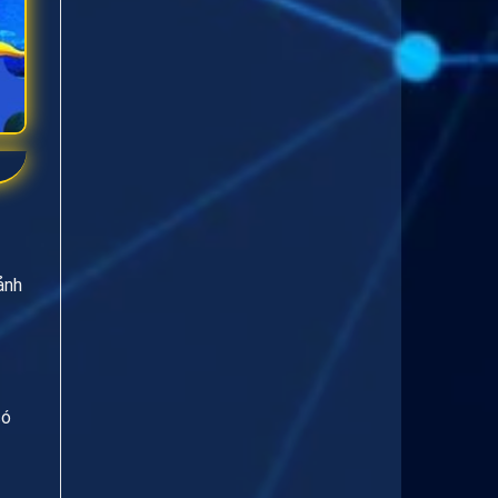
ảnh
có