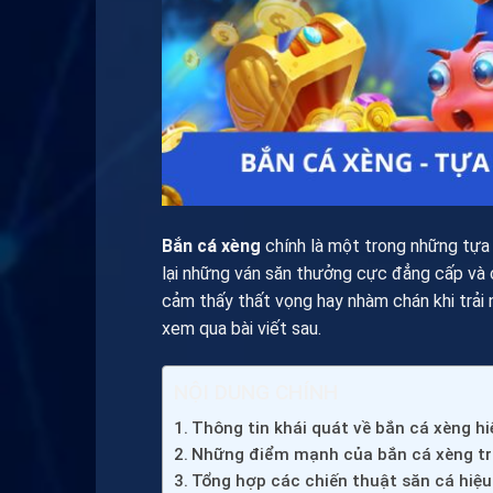
Bắn cá xèng
chính là một trong những tựa
lại những ván săn thưởng cực đẳng cấp và 
cảm thấy thất vọng hay nhàm chán khi trải 
xem qua bài viết sau.
NỘI DUNG CHÍNH
Thông tin khái quát về bắn cá xèng hi
Những điểm mạnh của bắn cá xèng tr
Tổng hợp các chiến thuật săn cá hiệ