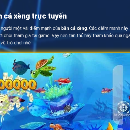
 cá xèng trực tuyến
i người một vài điểm mạnh của
bắn cá xèng
. Các điểm mạnh này
ời chơi tham gia tại game. Vậy nên tân thủ hãy tham khảo qua ng
về trò chơi nhé.