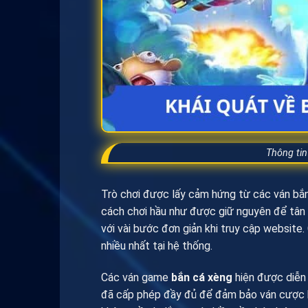
Thông tin
Trò chơi được lấy cảm hứng từ các ván bắn
cách chơi hầu như được giữ nguyên để tân 
với vài bước đơn giản khi truy cập website
nhiều nhất tại hệ thống.
Các ván game
bắn cá xèng
hiện được diễn
đã cấp phép đầy đủ để đảm bảo ván cược ho