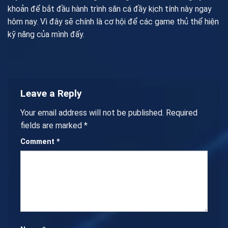
khoản để bắt đầu hành trình săn cá đầy kịch tính này ngay
hôm nay. Vì đây sẽ chính là cơ hội để các game thủ thể hiện
kỹ năng của mình đấy.
Leave a Reply
Your email address will not be published.
Required
fields are marked
*
Comment
*