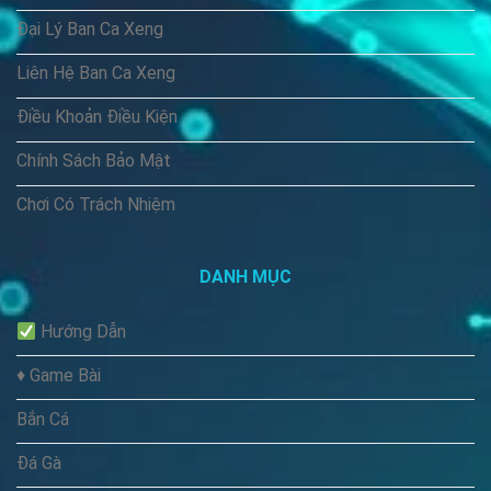
Đại Lý Ban Ca Xeng
Liên Hệ Ban Ca Xeng
Điều Khoản Điều Kiện
Chính Sách Bảo Mật
Chơi Có Trách Nhiệm
DANH MỤC
Hướng Dẫn
♦️ Game Bài
Bắn Cá
Đá Gà