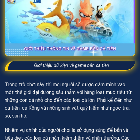
Giới thiệu dữ kiện về game bắn cá tiên
Trong trò chơi này thì mọi người sẽ được đắm mình vào
một thế giới đại dương sâu thẳm với hàng loạt mục tiêu từ
những con cá nhỏ cho đến các loài cá lớn. Phải kể đến như
cá tiên, cá Rồng và những sinh vật quý hiếm như ngọc trai,
sò, san hô.
Nhiệm vụ chính của người chơi là sử dụng súng để bắn và
tiêu diệt các loài cá nhằm kiếm điểm và nhận thưởng. Các