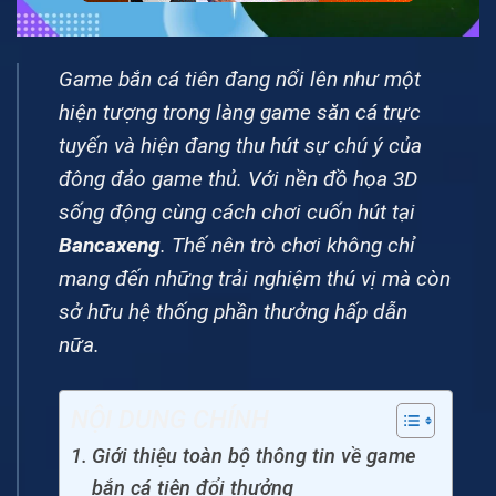
Game bắn cá tiên đang nổi lên như một
hiện tượng trong làng game săn cá trực
tuyến và hiện đang thu hút sự chú ý của
đông đảo game thủ. Với nền đồ họa 3D
sống động cùng cách chơi cuốn hút tại
Bancaxeng
. Thế nên trò chơi không chỉ
mang đến những trải nghiệm thú vị mà còn
sở hữu hệ thống phần thưởng hấp dẫn
nữa.
NỘI DUNG CHÍNH
Giới thiệu toàn bộ thông tin về game
bắn cá tiên đổi thưởng