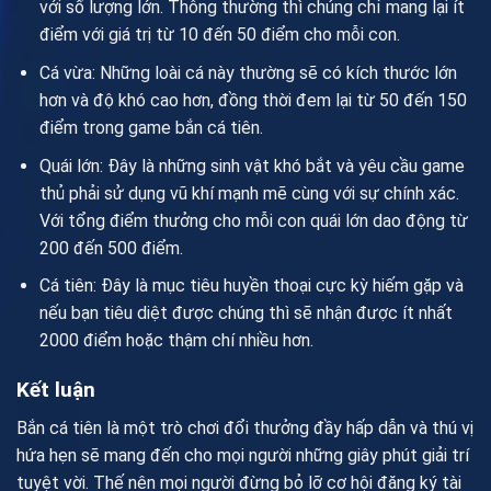
với số lượng lớn. Thông thường thì chúng chỉ mang lại ít
điểm với giá trị từ 10 đến 50 điểm cho mỗi con.
Cá vừa: Những loài cá này thường sẽ có kích thước lớn
hơn và độ khó cao hơn, đồng thời đem lại từ 50 đến 150
điểm trong game bắn cá tiên.
Quái lớn: Đây là những sinh vật khó bắt và yêu cầu game
thủ phải sử dụng vũ khí mạnh mẽ cùng với sự chính xác.
Với tổng điểm thưởng cho mỗi con quái lớn dao động từ
200 đến 500 điểm.
Cá tiên: Đây là mục tiêu huyền thoại cực kỳ hiếm gặp và
nếu bạn tiêu diệt được chúng thì sẽ nhận được ít nhất
2000 điểm hoặc thậm chí nhiều hơn.
Kết luận
Bắn cá tiên là một trò chơi đổi thưởng đầy hấp dẫn và thú vị
hứa hẹn sẽ mang đến cho mọi người những giây phút giải trí
tuyệt vời. Thế nên mọi người đừng bỏ lỡ cơ hội đăng ký tài