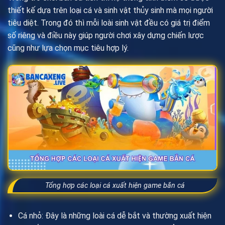
thiết kế dựa trên loại cá và sinh vật thủy sinh mà mọi người
tiêu diệt. Trong đó thì mỗi loài sinh vật đều có giá trị điểm
số riêng và điều này giúp người chơi xây dựng chiến lược
cũng như lựa chọn mục tiêu hợp lý.
Tổng hợp các loại cá xuất hiện game bắn cá
Cá nhỏ: Đây là những loài cá dễ bắt và thường xuất hiện