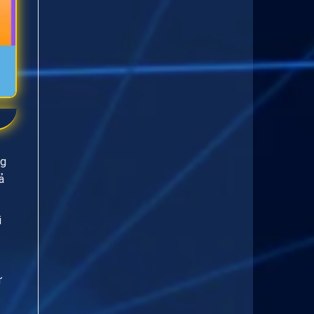
ng
ả
i
ừ