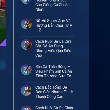
Nghiệm Chăm Sóc
May
Các Giống Gà Chuẩn
Nhất
Nổ Hũ Super Ace Và
30
Hướng Dẫn Chơi Từ A
Apr
– Z
Cách Nuôi Gà Đá Cựa
29
Sắt Dễ Áp Dụng
Apr
Nhưng Hiệu Quả Siêu
Cao
Bắn Cá Thần Rồng –
20
Siêu Phẩm Săn Cá Ăn
Apr
Tiền Thưởng Cực To
Cách Bắt Tổng Đề
15
Đơn Giản Nhưng Tỉ Lệ
Apr
Thành Công Cao
Cách Nuôi Gà Đá Chân
14