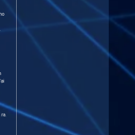
cho
.
h
đại
 ra.