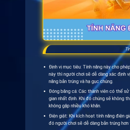
Tí
Định vị mục tiêu: Tính năng này cho phép
này thì người chơi sẽ dễ dàng xác định v
năng bắn trúng và hạ gục chúng.
Đóng băng cá: Các thành viên có thể sử
gian nhất định. Khi đó chúng sẽ không t
không gặp nhiều khó khăn.
Điện giật: Khi kích hoạt tính năng điện gi
đó người chơi sẽ dễ dàng bắn trúng hơn 