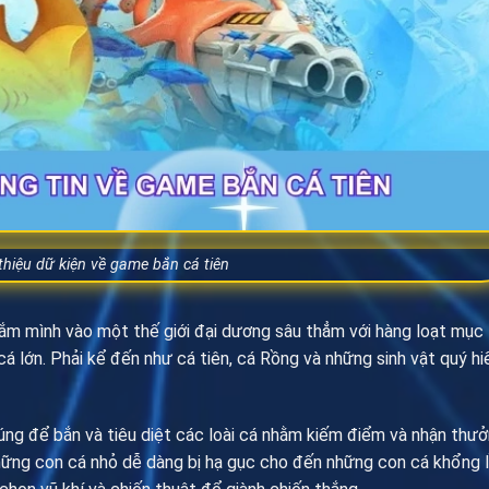
 thiệu dữ kiện về game bắn cá tiên
đắm mình vào một thế giới đại dương sâu thẳm với hàng loạt mục
cá lớn. Phải kể đến như cá tiên, cá Rồng và những sinh vật quý h
úng để bắn và tiêu diệt các loài cá nhằm kiếm điểm và nhận thưở
ững con cá nhỏ dễ dàng bị hạ gục cho đến những con cá khổng l