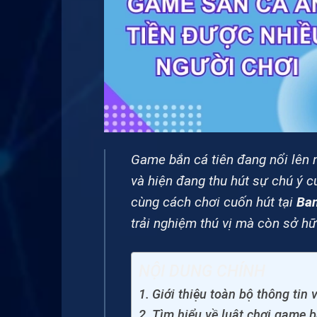
Game bắn cá tiên đang nổi lên 
và hiện đang thu hút sự chú ý 
cùng cách chơi cuốn hút tại
Ba
trải nghiệm thú vị mà còn sở h
NỘI DUNG CHÍNH
Giới thiệu toàn bộ thông tin
Tìm hiểu về luật chơi game b