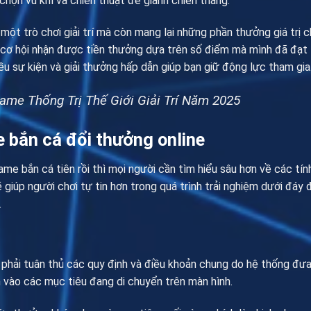
 chọn vũ khí và chiến thuật để giành chiến thắng.
một trò chơi giải trí mà còn mang lại những phần thưởng giá trị 
ó cơ hội nhận được tiền thưởng dựa trên số điểm mà mình đã đạt
ều sự kiện và giải thưởng hấp dẫn giúp bạn giữ động lực tham gia
me Thống Trị Thế Giới Giải Trí Năm 2025
e bắn cá đổi thưởng online
me bắn cá tiên rồi thì mọi người cần tìm hiểu sâu hơn về các tín
ẽ giúp người chơi tự tin hơn trong quá trình trải nghiệm dưới đáy 
.
sẽ phải tuân thủ các quy định và điều khoản chung do hệ thống đưa
 vào các mục tiêu đang di chuyển trên màn hình.