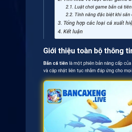
Luật chơi game bắn cá tiên
Tính năng đặc biệt khi săn
Tổng hợp các loại cá xuất hi
Kết luận
Giới thiệu toàn bộ thông t
Bắn cá tiên
là một phiên bản nâng cấp của 
và cập nhật liên tục nhằm đáp ứng cho mọi 