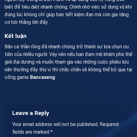
biệt để tiêu diệt nhanh chóng. Chính nhờ việc sử dụng vũ khí
đúng lúc không chỉ giúp bạn tiết kiệm đạn mà còn gia tăng
cơ hội thắng lớn đấy.
Kết luận
Bắn cá thần rồng đã nhanh chóng trở thành sự lựa chọn ưu
tiên của nhiều người. Vậy nên nếu bạn đam mê khám phá thế
giới đại dương và muốn tham gia vào những cuộc phiêu lưu
săn thưởng đầy thú vị thì chắc chắn sẽ không thể bỏ qua tại
cổng game
Bancaxeng
.
Leave a Reply
Your email address will not be published.
Required
fields are marked
*