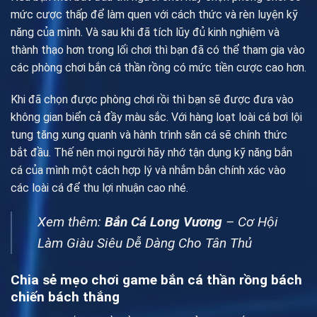
mức cược thấp để làm quen với cách thức và rèn luyện kỹ
năng của mình. Và sau khi đã tích lũy đủ kinh nghiệm và
thành thạo hơn trong lối chơi thì bạn đã có thể tham gia vào
các phòng chơi bắn cá thần rồng có mức tiền cược cao hơn.
Khi đã chọn được phòng chơi rồi thì bạn sẽ được đưa vào
không gian biển cả đầy màu sắc. Với hàng loạt loài cá bơi lội
tung tăng xung quanh và hành trình săn cá sẽ chính thức
bắt đầu. Thế nên mọi người hãy nhớ tận dụng kỹ năng bắn
cá của mình một cách hợp lý và nhắm bắn chính xác vào
các loài cá để thu lợi nhuận cao nhé.
Xem thêm:
Bắn Cá Long Vương
– Cơ Hội
Làm Giàu Siêu Dễ Dàng Cho Tân Thủ
Chia sẻ mẹo chơi game bắn cá thần rồng bách
chiến bách thắng