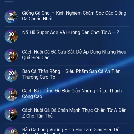
Giống Gà Chọi – Kinh Nghiệm Chăm Sóc Các Giống
05
Gà Chuẩn Nhất
May
Nổ Hũ Super Ace Và Hướng Dẫn Chơi Từ A – Z
30
Apr
Cách Nuôi Gà Đá Cựa Sắt Dễ Áp Dụng Nhưng Hiệu
29
Quả Siêu Cao
Apr
Bắn Cá Thần Rồng – Siêu Phẩm Săn Cá Ăn Tiền
20
Thưởng Cực To
Apr
Cách Bắt Tổng Đề Đơn Giản Nhưng Tỉ Lệ Thành
15
Công Cao
Apr
Cách Nuôi Gà Đá Chân Mạnh Thực Chiến Từ A Đến
14
Z Cho Tân Thủ
Apr
Bắn Cá Long Vương – Cơ Hội Làm Giàu Siêu Dễ
10