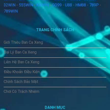
32WIN
-
555WIN
-
KKWIN
-
GO99
-
U88
-
HM88
-
789P
-
789WIN
TRANG CHÍNH SÁCH
Giới Thiệu Ban Ca Xeng
Đại Lý Ban Ca Xeng
Liên Hệ Ban Ca Xeng
Điều Khoản Điều Kiện
Chính Sách Bảo Mật
Chơi Có Trách Nhiệm
DANH MỤC