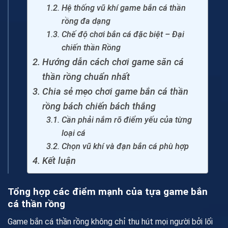
Hệ thống vũ khí game bắn cá thần
rồng đa dạng
Chế độ chơi bắn cá đặc biệt – Đại
chiến thần Rồng
Hướng dẫn cách chơi game săn cá
thần rồng chuẩn nhất
Chia sẻ mẹo chơi game bắn cá thần
rồng bách chiến bách thắng
Cần phải nắm rõ điểm yếu của từng
loại cá
Chọn vũ khí và đạn bắn cá phù hợp
Kết luận
Tổng hợp các điểm mạnh của tựa game bắn
cá thần rồng
Game bắn cá thần rồng không chỉ thu hút mọi người bởi lối