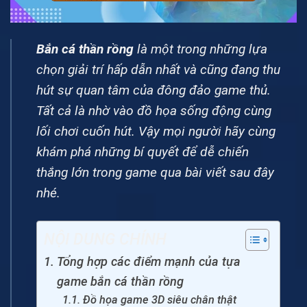
Bắn cá thần rồng
là một trong những lựa
chọn giải trí hấp dẫn nhất và cũng đang thu
hút sự quan tâm của đông đảo game thủ.
Tất cả là nhờ vào đồ họa sống động cùng
lối chơi cuốn hút. Vậy mọi người hãy cùng
khám phá những bí quyết để dễ chiến
thắng lớn trong game qua bài viết sau đây
nhé.
NỘI DUNG CHÍNH
Tổng hợp các điểm mạnh của tựa
game bắn cá thần rồng
Đồ họa game 3D siêu chân thật