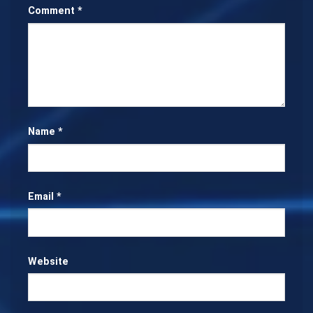
Comment
*
Name
*
Email
*
Website