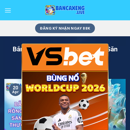
Skip
to
content
ĐĂNG KÝ NHẬN NGAY 88K
Bắn Cá Thần Rồng – Siêu Phẩm Săn
×
Cá Ăn Tiền Thưởng Cực To
20
Apr