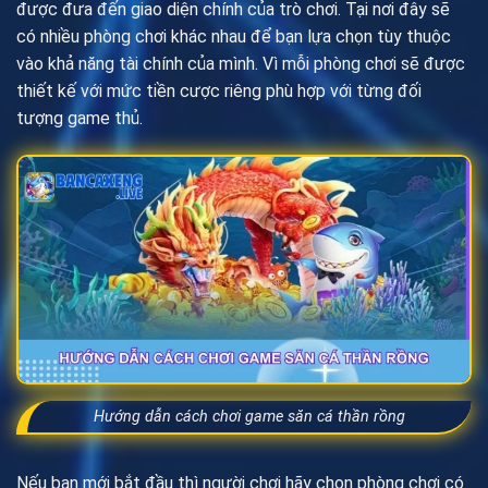
được đưa đến giao diện chính của trò chơi. Tại nơi đây sẽ
có nhiều phòng chơi khác nhau để bạn lựa chọn tùy thuộc
vào khả năng tài chính của mình. Vì mỗi phòng chơi sẽ được
thiết kế với mức tiền cược riêng phù hợp với từng đối
tượng game thủ.
Hướng dẫn cách chơi game săn cá thần rồng
Nếu bạn mới bắt đầu thì người chơi hãy chọn phòng chơi có