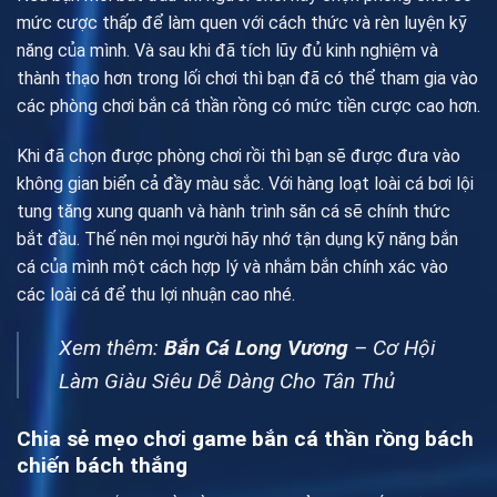
mức cược thấp để làm quen với cách thức và rèn luyện kỹ
năng của mình. Và sau khi đã tích lũy đủ kinh nghiệm và
thành thạo hơn trong lối chơi thì bạn đã có thể tham gia vào
các phòng chơi bắn cá thần rồng có mức tiền cược cao hơn.
Khi đã chọn được phòng chơi rồi thì bạn sẽ được đưa vào
không gian biển cả đầy màu sắc. Với hàng loạt loài cá bơi lội
tung tăng xung quanh và hành trình săn cá sẽ chính thức
bắt đầu. Thế nên mọi người hãy nhớ tận dụng kỹ năng bắn
cá của mình một cách hợp lý và nhắm bắn chính xác vào
các loài cá để thu lợi nhuận cao nhé.
Xem thêm:
Bắn Cá Long Vương
– Cơ Hội
Làm Giàu Siêu Dễ Dàng Cho Tân Thủ
Chia sẻ mẹo chơi game bắn cá thần rồng bách
chiến bách thắng