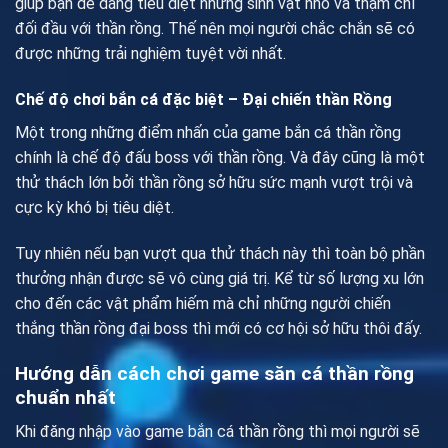
giúp bạn dễ dàng tiêu diệt những sinh vật nhỏ và thậm chí
đối đầu với thần rồng. Thế nên mọi người chắc chắn sẽ có
được những trải nghiệm tuyệt vời nhất.
Chế độ chơi bắn cá đặc biệt – Đại chiến thần Rồng
Một trong những điểm nhấn của game bắn cá thần rồng
chính là chế độ đấu boss với thần rồng. Và đây cũng là một
thử thách lớn bởi thần rồng sở hữu sức mạnh vượt trội và
cực kỳ khó bị tiêu diệt.
Tuy nhiên nếu bạn vượt qua thử thách này thì toàn bộ phần
thưởng nhận được sẽ vô cùng giá trị. Kể từ số lượng xu lớn
cho đến các vật phẩm hiếm mà chỉ những người chiến
thắng thần rồng đại boss thì mới có cơ hội sở hữu thôi đấy.
Hướng dẫn cách chơi game săn cá thần rồng
chuẩn nhất
Khi đăng nhập vào game bắn cá thần rồng thì mọi người sẽ