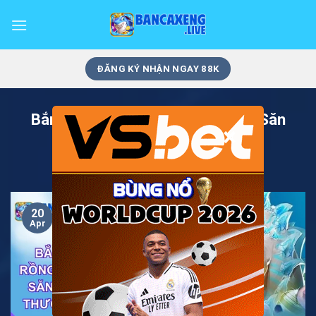
Skip
to
content
ĐĂNG KÝ NHẬN NGAY 88K
Bắn Cá Thần Rồng – Siêu Phẩm Săn
×
Cá Ăn Tiền Thưởng Cực To
20
Apr