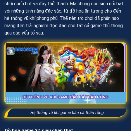
chơi cuốn hút và đầy thử thách. Mà chúng còn siêu nổi bật
với những tính năng đặc sắc, từ đồ họa ấn tượng cho đến
hệ thống vũ khí phong phú. Thế nên trò chơi đã phần nào
mang đến trải nghiệm độc đáo cho tất cả game thủ thông
qua các yếu tố sau:
Hệ thống vũ khí game bắn cá thần rồng
Đồ họa game 3D siêu chân thật