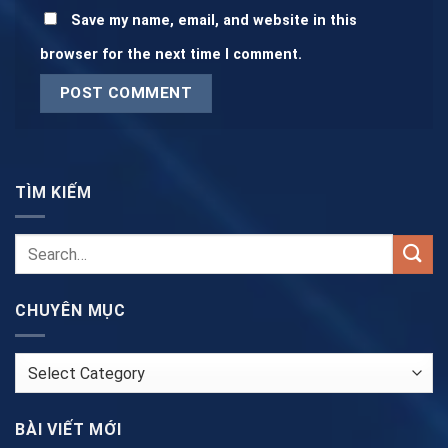
Save my name, email, and website in this
browser for the next time I comment.
TÌM KIẾM
CHUYÊN MỤC
CHUYÊN
MỤC
BÀI VIẾT MỚI