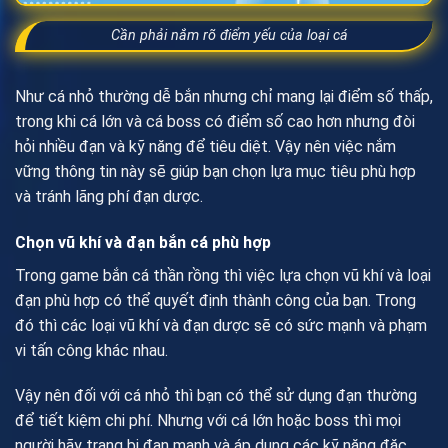
Cần phải nắm rõ điểm yếu của loại cá
Như cá nhỏ thường dễ bắn nhưng chỉ mang lại điểm số thấp,
trong khi cá lớn và cá boss có điểm số cao hơn nhưng đòi
hỏi nhiều đạn và kỹ năng để tiêu diệt. Vậy nên việc nắm
vững thông tin này sẽ giúp bạn chọn lựa mục tiêu phù hợp
và tránh lãng phí đạn dược.
Chọn vũ khí và đạn bắn cá phù hợp
Trong game bắn cá thần rồng thì việc lựa chọn vũ khí và loại
đạn phù hợp có thể quyết định thành công của bạn. Trong
đó thì các loại vũ khí và đạn dược sẽ có sức mạnh và phạm
vi tấn công khác nhau.
Vậy nên đối với cá nhỏ thì bạn có thể sử dụng đạn thường
để tiết kiệm chi phí. Nhưng với cá lớn hoặc boss thì mọi
người hãy trang bị đạn mạnh và áp dụng các kỹ năng đặc