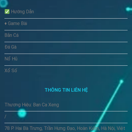
Hướng Dẫn
♦️ Game Bài
Bắn Cá
Đá Gà
Nổ Hũ
Xổ Số
THÔNG TIN LIÊN HỆ
Thương Hiệu: Ban Ca Xeng
/
78 P. Hai Bà Trưng, Trần Hưng Đạo, Hoàn Kiếm, Hà Nội, Việt