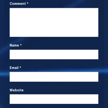
Comment
*
Name
*
Email
*
Website