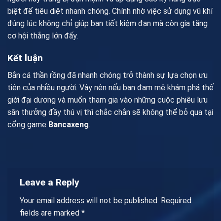
biệt để tiêu diệt nhanh chóng. Chính nhờ việc sử dụng vũ khí
đúng lúc không chỉ giúp bạn tiết kiệm đạn mà còn gia tăng
cơ hội thắng lớn đấy.
Kết luận
Bắn cá thần rồng đã nhanh chóng trở thành sự lựa chọn ưu
tiên của nhiều người. Vậy nên nếu bạn đam mê khám phá thế
giới đại dương và muốn tham gia vào những cuộc phiêu lưu
săn thưởng đầy thú vị thì chắc chắn sẽ không thể bỏ qua tại
cổng game
Bancaxeng
.
Leave a Reply
Your email address will not be published.
Required
fields are marked
*