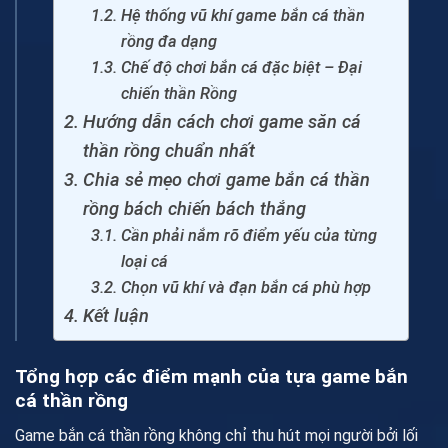
Hệ thống vũ khí game bắn cá thần
rồng đa dạng
Chế độ chơi bắn cá đặc biệt – Đại
chiến thần Rồng
Hướng dẫn cách chơi game săn cá
thần rồng chuẩn nhất
Chia sẻ mẹo chơi game bắn cá thần
rồng bách chiến bách thắng
Cần phải nắm rõ điểm yếu của từng
loại cá
Chọn vũ khí và đạn bắn cá phù hợp
Kết luận
Tổng hợp các điểm mạnh của tựa game bắn
cá thần rồng
Game bắn cá thần rồng không chỉ thu hút mọi người bởi lối