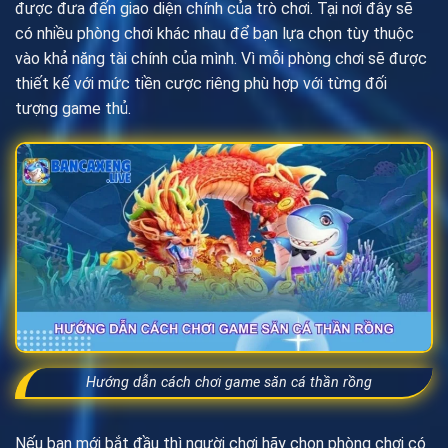
được đưa đến giao diện chính của trò chơi. Tại nơi đây sẽ
có nhiều phòng chơi khác nhau để bạn lựa chọn tùy thuộc
vào khả năng tài chính của mình. Vì mỗi phòng chơi sẽ được
thiết kế với mức tiền cược riêng phù hợp với từng đối
tượng game thủ.
Hướng dẫn cách chơi game săn cá thần rồng
Nếu bạn mới bắt đầu thì người chơi hãy chọn phòng chơi có