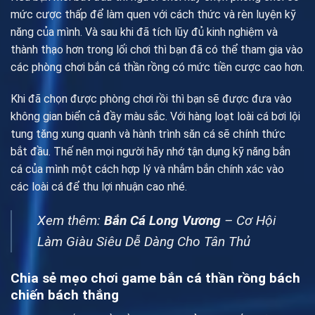
mức cược thấp để làm quen với cách thức và rèn luyện kỹ
năng của mình. Và sau khi đã tích lũy đủ kinh nghiệm và
thành thạo hơn trong lối chơi thì bạn đã có thể tham gia vào
các phòng chơi bắn cá thần rồng có mức tiền cược cao hơn.
Khi đã chọn được phòng chơi rồi thì bạn sẽ được đưa vào
không gian biển cả đầy màu sắc. Với hàng loạt loài cá bơi lội
tung tăng xung quanh và hành trình săn cá sẽ chính thức
bắt đầu. Thế nên mọi người hãy nhớ tận dụng kỹ năng bắn
cá của mình một cách hợp lý và nhắm bắn chính xác vào
các loài cá để thu lợi nhuận cao nhé.
Xem thêm:
Bắn Cá Long Vương
– Cơ Hội
Làm Giàu Siêu Dễ Dàng Cho Tân Thủ
Chia sẻ mẹo chơi game bắn cá thần rồng bách
chiến bách thắng