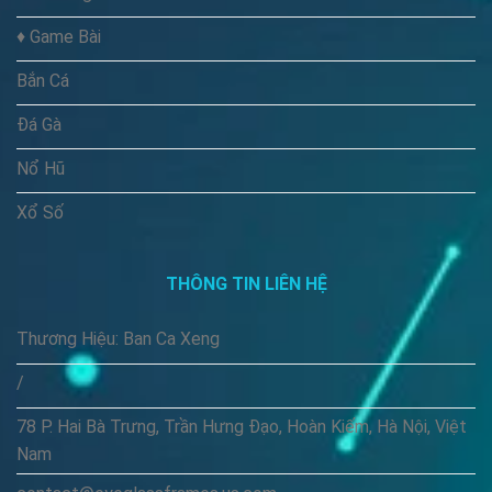
♦️ Game Bài
Bắn Cá
Đá Gà
Nổ Hũ
Xổ Số
THÔNG TIN LIÊN HỆ
Thương Hiệu: Ban Ca Xeng
/
78 P. Hai Bà Trưng, Trần Hưng Đạo, Hoàn Kiếm, Hà Nội, Việt
Nam