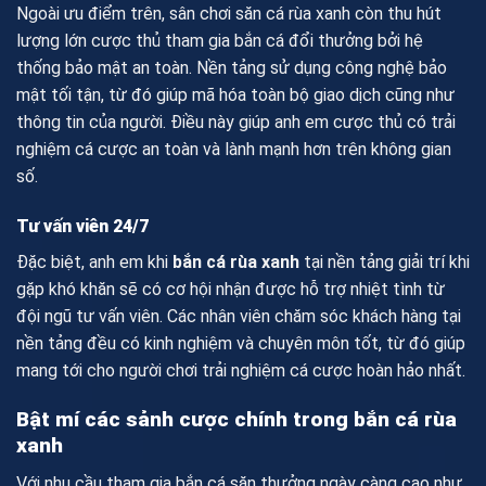
Ngoài ưu điểm trên, sân chơi săn cá rùa xanh còn thu hút
lượng lớn cược thủ tham gia bắn cá đổi thưởng bởi hệ
thống bảo mật an toàn. Nền tảng sử dụng công nghệ bảo
mật tối tận, từ đó giúp mã hóa toàn bộ giao dịch cũng như
thông tin của người. Điều này giúp anh em cược thủ có trải
nghiệm cá cược an toàn và lành mạnh hơn trên không gian
số.
Tư vấn viên 24/7
Đặc biệt, anh em khi
bắn cá rùa xanh
tại nền tảng giải trí khi
gặp khó khăn sẽ có cơ hội nhận được hỗ trợ nhiệt tình từ
đội ngũ tư vấn viên. Các nhân viên chăm sóc khách hàng tại
nền tảng đều có kinh nghiệm và chuyên môn tốt, từ đó giúp
mang tới cho người chơi trải nghiệm cá cược hoàn hảo nhất.
Bật mí các sảnh cược chính trong bắn cá rùa
xanh
Với nhu cầu tham gia bắn cá săn thưởng ngày càng cao như