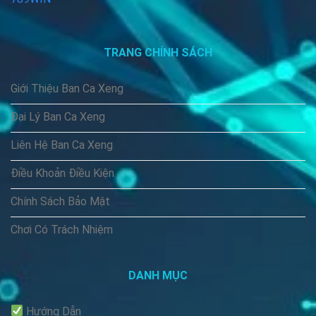
TRANG CHÍNH SÁCH
Giới Thiệu Ban Ca Xeng
Đại Lý Ban Ca Xeng
Liên Hệ Ban Ca Xeng
Điều Khoản Điều Kiện
Chính Sách Bảo Mật
Chơi Có Trách Nhiệm
DANH MỤC
Hướng Dẫn