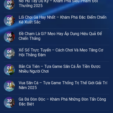
Nổ Hũ Tây Du Ký – Khám Phá Siêu Phẩm Đổi
09
Thưởng 2025
Apr
Lối Chọi Gà Hay Nhất – Khám Phá Đặc Điểm Chiến
06
Kê Xuất Sắc
Apr
Đề Chạm Là Gì? Mẹo Hay Áp Dụng Hiệu Quả Để
05
Chiến Thắng
Apr
Xổ Số Trực Tuyến – Cách Chơi Và Mẹo Tăng Cơ
04
Hội Thắng Đậm
Apr
Bắn Cá Tiên – Tựa Game Săn Cá Ăn Tiền Được
01
Nhiều Người Chơi
Apr
Vua Săn Cá – Tựa Game Thống Trị Thế Giới Giải Trí
31
Năm 2025
Mar
Gà Đá Đòn Độc – Khám Phá Những Đòn Tấn Công
30
Đặc Biệt
Mar