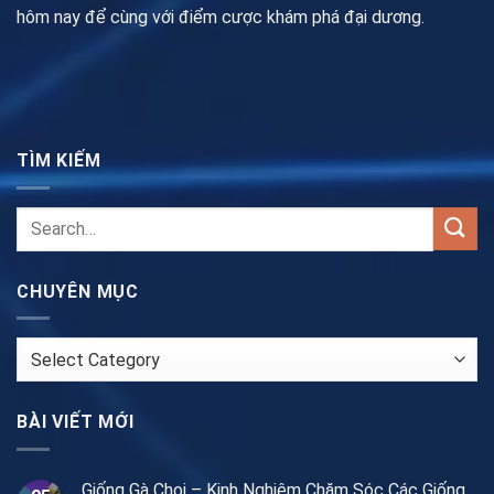
hôm nay để cùng với điểm cược khám phá đại dương.
TÌM KIẾM
CHUYÊN MỤC
CHUYÊN
MỤC
BÀI VIẾT MỚI
Giống Gà Chọi – Kinh Nghiệm Chăm Sóc Các Giống