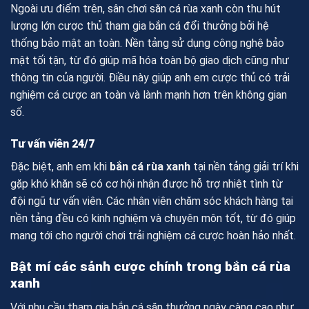
Ngoài ưu điểm trên, sân chơi săn cá rùa xanh còn thu hút
lượng lớn cược thủ tham gia bắn cá đổi thưởng bởi hệ
thống bảo mật an toàn. Nền tảng sử dụng công nghệ bảo
mật tối tận, từ đó giúp mã hóa toàn bộ giao dịch cũng như
thông tin của người. Điều này giúp anh em cược thủ có trải
nghiệm cá cược an toàn và lành mạnh hơn trên không gian
số.
Tư vấn viên 24/7
Đặc biệt, anh em khi
bắn cá rùa xanh
tại nền tảng giải trí khi
gặp khó khăn sẽ có cơ hội nhận được hỗ trợ nhiệt tình từ
đội ngũ tư vấn viên. Các nhân viên chăm sóc khách hàng tại
nền tảng đều có kinh nghiệm và chuyên môn tốt, từ đó giúp
mang tới cho người chơi trải nghiệm cá cược hoàn hảo nhất.
Bật mí các sảnh cược chính trong bắn cá rùa
xanh
Với nhu cầu tham gia bắn cá săn thưởng ngày càng cao như