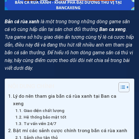
Bắn cá rùa xanh
là một trong trong những dòng game săn
cá vô cùng hấp dẫn tại sân chơi đổi thưởng
Ban ca xeng
.
Tựa game sở hữu giao diện ấn tượng cùng tỷ lệ cá cược hấp
dẫn, điều này đã và đang thu hút rất nhiều anh em tham gia
bắn cá săn thưởng. Để hiểu rõ hơn dòng game săn cá thú vị
này, hãy cùng điểm cược theo dõi đôi nét chia sẻ trong bài
viết dưới đây.
NỘI DUNG CHÍNH
Lý do nên tham gia bắn cá rùa xanh tại Ban ca
xeng
Giao diện chất lượng
Hệ thống bảo mật tốt
Tư vấn viên 24/7
Bật mí các sảnh cược chính trong bắn cá rùa xanh
Sảnh cho tân thủ