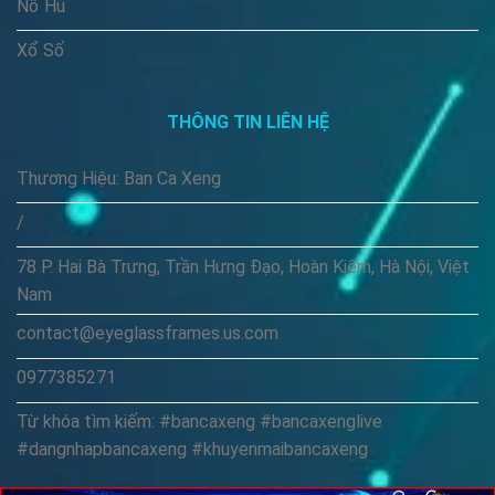
Nổ Hũ
Xổ Số
THÔNG TIN LIÊN HỆ
Thương Hiệu: Ban Ca Xeng
/
78 P. Hai Bà Trưng, Trần Hưng Đạo, Hoàn Kiếm, Hà Nội, Việt
Nam
contact@eyeglassframes.us.com
0977385271
Từ khóa tìm kiếm: #bancaxeng #bancaxenglive
#dangnhapbancaxeng #khuyenmaibancaxeng