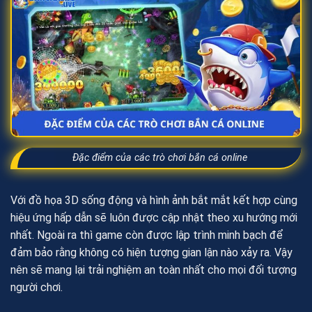
Đặc điểm của các trò chơi bắn cá online
Với đồ họa 3D sống động và hình ảnh bắt mắt kết hợp cùng
hiệu ứng hấp dẫn sẽ luôn được cập nhật theo xu hướng mới
nhất. Ngoài ra thì game còn được lập trình minh bạch để
đảm bảo rằng không có hiện tượng gian lận nào xảy ra. Vậy
nên sẽ mang lại trải nghiệm an toàn nhất cho mọi đối tượng
người chơi.