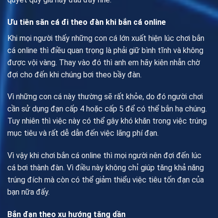
Ưu tiên săn cá đi theo đàn khi bắn cá online
Khi mọi người thấy những con cá lớn xuất hiện lúc chơi bắn
cá online thì điều quan trọng là phải giữ bình tĩnh và không
được vội vàng. Thay vào đó thì anh em hãy kiên nhẫn chờ
đợi cho đến khi chúng bơi theo bầy đàn.
Vì những con cá này thường sẽ rất khỏe, do đó người chơi
cần sử dụng đạn cấp 4 hoặc cấp 5 để có thể bắn hạ chúng.
Tuy nhiên thì việc này có thể gây khó khăn trong việc trúng
mục tiêu và rất dễ dẫn đến việc lãng phí đạn.
Vì vậy khi chơi bắn cá online thì mọi người nên đợi đến lúc
cá bơi thành đàn. Vì điều này không chỉ giúp tăng khả năng
trúng đích mà còn có thể giảm thiểu việc tiêu tốn đạn của
bạn nữa đấy.
Bắn đạn theo xu hướng tăng dần