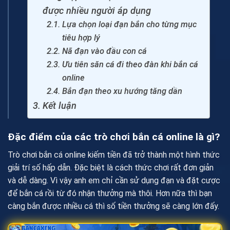
được nhiều người áp dụng
Lựa chọn loại đạn bắn cho từng mục
tiêu hợp lý
Nã đạn vào đầu con cá
Ưu tiên săn cá đi theo đàn khi bắn cá
online
Bắn đạn theo xu hướng tăng dần
Kết luận
Đặc điểm của các trò chơi bắn cá online là gì?
Trò chơi bắn cá online kiếm tiền đã trở thành một hình thức
giải trí số hấp dẫn. Đặc biệt là cách thức chơi rất đơn giản
và dễ dàng. Vì vậy anh em chỉ cần sử dụng đạn và đặt cược
để bắn cá rồi từ đó nhận thưởng mà thôi. Hơn nữa thì bạn
càng bắn được nhiều cá thì số tiền thưởng sẽ càng lớn đấy.