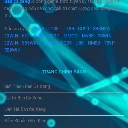
Ban ca xeng
là cổng game trực tuyến uy tín, ra đời với sứ
mệnh mang đến sân chơi giải trí chất lượng cao cho game
thủ.
Đối tác uy tín:
XN88
-
LC88
-
TT88
-
GO99
-
888NEW
-
13WIN
-
6FF
-
8DAY
-
789P
-
MMOO
-
MV88
-
98WIN
-
32WIN
-
555WIN
-
KKWIN
-
GO99
-
U88
-
HM88
-
789P
-
789WIN
TRANG CHÍNH SÁCH
Giới Thiệu Ban Ca Xeng
Đại Lý Ban Ca Xeng
Liên Hệ Ban Ca Xeng
Điều Khoản Điều Kiện