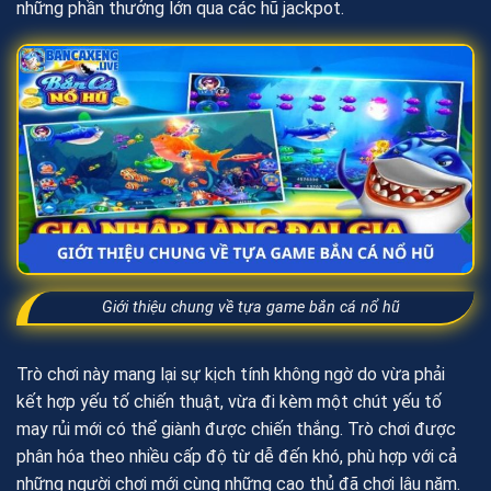
những phần thưởng lớn qua các hũ jackpot.
Giới thiệu chung về tựa game bắn cá nổ hũ
Trò chơi này mang lại sự kịch tính không ngờ do vừa phải
kết hợp yếu tố chiến thuật, vừa đi kèm một chút yếu tố
may rủi mới có thể giành được chiến thắng. Trò chơi được
phân hóa theo nhiều cấp độ từ dễ đến khó, phù hợp với cả
những người chơi mới cùng những cao thủ đã chơi lâu năm.