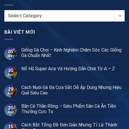
CHUYÊN
MỤC
BÀI VIẾT MỚI
Giống Gà Chọi – Kinh Nghiệm Chăm Sóc Các Giống
05
Gà Chuẩn Nhất
May
Nổ Hũ Super Ace Và Hướng Dẫn Chơi Từ A – Z
30
Apr
Cách Nuôi Gà Đá Cựa Sắt Dễ Áp Dụng Nhưng Hiệu
29
Quả Siêu Cao
Apr
Bắn Cá Thần Rồng – Siêu Phẩm Săn Cá Ăn Tiền
20
Thưởng Cực To
Apr
Cách Bắt Tổng Đề Đơn Giản Nhưng Tỉ Lệ Thành
15