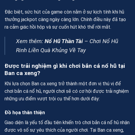
Đặc biệt, sức hút của game còn nằm ở sự kịch tính khi hũ
thưởng jackpot càng ngày càng lớn. Chính điều này đã tạo
ra cảm giác hồi hộp và sự cuốn hút khó thể rời mắt.
Xem thêm:
Nổ Hũ Thần Tài
– Chơi Nổ Hũ
Rinh Liền Quà Khủng Về Tay
Được trải nghiệm gì khi chơi bắn cá nổ hũ tại
Ban ca xeng?
Khi lựa chọn Ban ca xeng trở thành một đơn vị thú vị để
chơi bắn cá nổ hũ, người chơi sẽ có cơ hội được trải nghiệm
những ưu điểm vượt trội cụ thể hơn dưới đây:
Đồ họa thân thiện
Giao diện là yếu tố đầu tiên khiến trò chơi bắn cá nổ hũ nhận
được vô số sự yêu thích của người chơi. Tại Ban ca xeng,