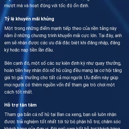
mượt mà và hoạt động với tốc độ ổn định.
Tỷ lệ khuyến mãi khủng
Một trong những điểm mạnh tiếp theo của nền tảng này
nằm ở những chương trình khuyến mãi cực lớn. Tại đây, anh
em sẽ nhận được các ưu đãi đặc biệt khi đăng nhập, đăng
ký hoặc nạp tiền lần đầu.
Bên cạnh đó, một số các sự kiện định kỳ như quay thưởng,
hoàn tiền hay nhân đôi nổ hũ cũng đều mang lại cơ hội tăng
giá trị giải thưởng cho tất cả mọi người. Ưu điểm này giúp
mọi người có thêm nguồn vốn để tham gia trò chơi một
cách tốt nhất.
Hỗ trợ tận tâm
Tham gia bắn cá nổ hũ tại Ban ca xeng, bạn sẽ luôn nhận
được trải nghiệm tốt nhất tới từ bộ phận hỗ trợ, chăm sóc
khách hàng của đơn vị. Đội ngũ cam kết hỗ trợ khách hàng