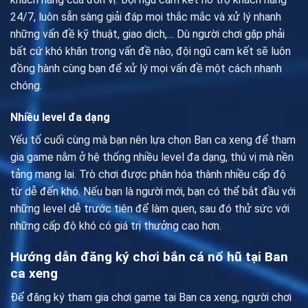
24/7, luôn sẵn sàng giải đáp mọi thắc mắc và xử lý nhanh
những vấn đề kỹ thuật, giao dịch,… Dù người chơi gặp phải
bất cứ khó khăn trong vấn đề nào, đội ngũ cam kết sẽ luôn
đồng hành cùng bạn để xử lý mọi vấn đề một cách nhanh
chóng.
Nhiều level đa dạng
Yếu tố cuối cùng mà bạn nên lựa chọn Ban ca xeng để tham
gia game nằm ở hệ thống nhiều level đa dạng, thú vị mà nền
tảng mang lại. Trò chơi được phân hóa thành nhiều cấp độ
từ dễ đến khó. Nếu bạn là người mới, bạn có thể bắt đầu với
những level dễ trước tiên để làm quen, sau đó thử sức với
những cấp độ khó có giá trị thưởng cao hơn.
Hướng dẫn đăng ký chơi bắn cá nổ hũ tại Ban
ca xeng
Để đăng ký tham gia chơi game tại Ban ca xeng, người chơi