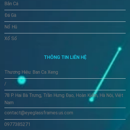
Bắn Cá
Đá Gà
Nổ Hũ
Xổ Số
THÔNG TIN LIÊN HỆ
Thương Hiệu: Ban Ca Xeng
/
78 P. Hai Bà Trưng, Trần Hưng Đạo, Hoàn Kiếm, Hà Nội, Việt
Nam
contact@eyeglassframes.us.com
0977385271