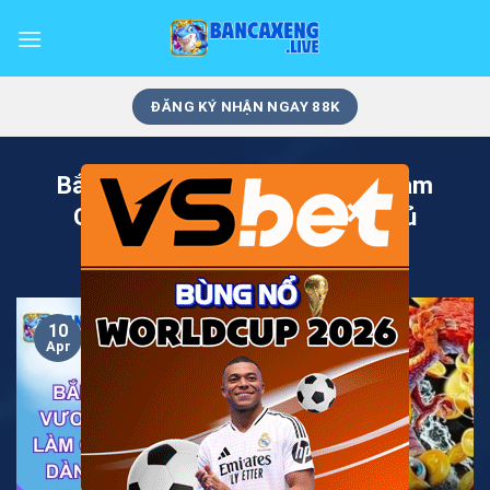
Skip
to
content
ĐĂNG KÝ NHẬN NGAY 88K
Bắn Cá Long Vương – Cơ Hội Làm
×
Giàu Siêu Dễ Dàng Cho Tân Thủ
10
Apr