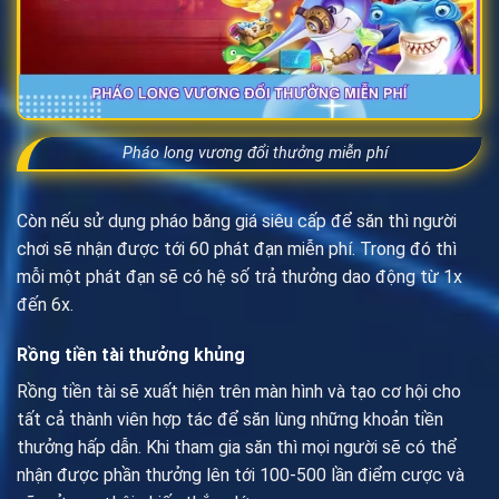
Pháo long vương đổi thưởng miễn phí
Còn nếu sử dụng pháo băng giá siêu cấp để săn thì người
chơi sẽ nhận được tới 60 phát đạn miễn phí. Trong đó thì
mỗi một phát đạn sẽ có hệ số trả thưởng dao động từ 1x
đến 6x.
Rồng tiền tài thưởng khủng
Rồng tiền tài sẽ xuất hiện trên màn hình và tạo cơ hội cho
tất cả thành viên hợp tác để săn lùng những khoản tiền
thưởng hấp dẫn. Khi tham gia săn thì mọi người sẽ có thể
nhận được phần thưởng lên tới 100-500 lần điểm cược và