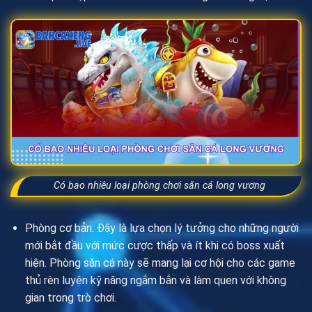
Có bao nhiêu loại phòng chơi săn cá long vương
Phòng cơ bản: Đây là lựa chọn lý tưởng cho những người
mới bắt đầu với mức cược thấp và ít khi có boss xuất
hiện. Phòng săn cá này sẽ mang lại cơ hội cho các game
thủ rèn luyện kỹ năng ngắm bắn và làm quen với không
gian trong trò chơi.