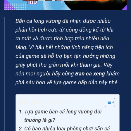
Bắn cá long vương đã nhận được nhiều
phản hồi tích cực từ cộng đồng kể từ khi
ra mắt và được tích hợp trên nhiều nền
tảng. Vì hầu hết những tính năng tiện ích
của game sẽ hỗ trợ bạn tận hưởng những
giây phút thư giãn mỗi khi tham gia. Vậy
nên mọi người hãy cùng
Ban ca xeng
khám
phá sâu hơn về tựa game hấp dẫn này nhé.
NỘI DUNG CHÍNH
Tựa game bắn cá long vương đổi
thưởng là gì?
Có bao nhiêu loại phòng chơi săn cá