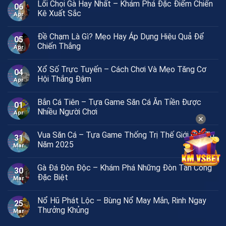
Lối Chọi Gà Hay Nhất – Khám Phá Đặc Điểm Chiến
06
Kê Xuất Sắc
Apr
Đề Chạm Là Gì? Mẹo Hay Áp Dụng Hiệu Quả Để
05
Chiến Thắng
Apr
Xổ Số Trực Tuyến – Cách Chơi Và Mẹo Tăng Cơ
04
Hội Thắng Đậm
Apr
Bắn Cá Tiên – Tựa Game Săn Cá Ăn Tiền Được
01
Nhiều Người Chơi
Apr
✕
Vua Săn Cá – Tựa Game Thống Trị Thế Giới Giải Trí
31
Năm 2025
Mar
Gà Đá Đòn Độc – Khám Phá Những Đòn Tấn Công
30
Đặc Biệt
Mar
Nổ Hũ Phát Lộc – Bùng Nổ May Mắn, Rinh Ngay
25
Thưởng Khủng
Mar