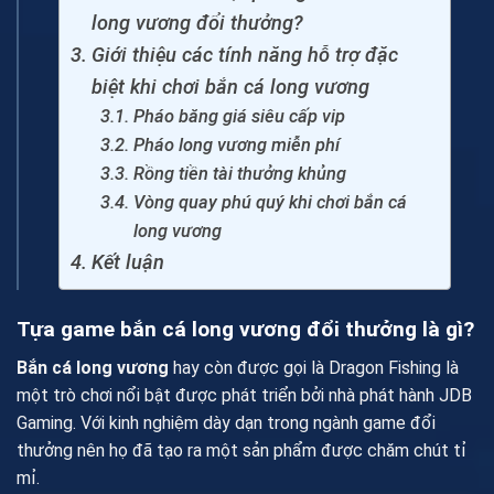
long vương đổi thưởng?
Giới thiệu các tính năng hỗ trợ đặc
biệt khi chơi bắn cá long vương
Pháo băng giá siêu cấp vip
Pháo long vương miễn phí
Rồng tiền tài thưởng khủng
Vòng quay phú quý khi chơi bắn cá
long vương
Kết luận
Tựa game bắn cá long vương đổi thưởng là gì?
Bắn cá long vương
hay còn được gọi là Dragon Fishing là
một trò chơi nổi bật được phát triển bởi nhà phát hành JDB
Gaming. Với kinh nghiệm dày dạn trong ngành game đổi
thưởng nên họ đã tạo ra một sản phẩm được chăm chút tỉ
mỉ.