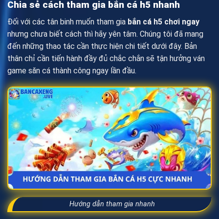
Chia sẻ cách tham gia bắn cá h5 nhanh
Đối với các tân binh muốn tham gia
bắn cá h5 chơi ngay
nhưng chưa biết cách thì hãy yên tâm. Chúng tôi đã mang
đến những thao tác cần thực hiện chi tiết dưới đây. Bản
thân chỉ cần tiến hành đầy đủ chắc chắn sẽ tận hưởng ván
game săn cá thành công ngay lần đầu.
Hướng dẫn tham gia nhanh