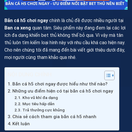
Bắn cá h5 chơi ngay
chính là chủ đề được nhiều người tại
Ban ca xeng
quan tâm. Siêu phẩm này đang đem lại các lợi
ích đa dạng khiến bet thủ không thể bỏ qua. Vì vậy mà tân
thủ luôn tìm kiếm loại hình này với nhu cầu khá cao hiện nay.
Cho nên chúng tôi đã mang đến bài viết giới thiệu dưới đây,
mọi người cùng tham khảo qua nhé.
NỘI DUNG CHÍNH
Bắn cá h5 chơi ngay được hiểu như thế nào?
Những ưu điểm hiện có tại bắn cá h5 chơi ngay
Kho vũ khí đa dạng
Mục tiêu hấp dẫn
Trả thưởng cực khủng
Chia sẻ cách tham gia bắn cá h5 nhanh
Kết luận