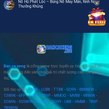
Nổ Hũ Phát Lộc – Bùng Nổ May Mắn, Rinh Ngay
25
✕
Thưởng Khủng
Mar
Ban ca xeng
là cổng game trực tuyến uy tín, ra đời với sứ
mệnh mang đến sân chơi giải trí chất lượng cao cho game
thủ.
Đối tác uy tín:
XN88
-
LC88
-
TT88
-
GO99
-
888NEW
-
13WIN
-
6FF
-
8DAY
-
789P
-
MMOO
-
MV88
-
98WIN
-
32WIN
-
555WIN
-
KKWIN
-
GO99
-
U88
-
HM88
-
789P
-
789WIN