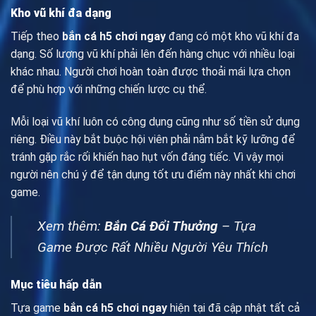
Kho vũ khí đa dạng
Tiếp theo
bắn cá h5 chơi ngay
đang có một kho vũ khí đa
dạng. Số lượng vũ khí phải lên đến hàng chục với nhiều loại
khác nhau. Người chơi hoàn toàn được thoải mái lựa chọn
để phù hợp với những chiến lược cụ thể.
Mỗi loại vũ khí luôn có công dụng cũng như số tiền sử dụng
riêng. Điều này bắt buộc hội viên phải nắm bắt kỹ lưỡng để
tránh gặp rắc rối khiến hao hụt vốn đáng tiếc. Vì vậy mọi
người nên chú ý để tận dụng tốt ưu điểm này nhất khi chơi
game.
Xem thêm:
Bắn Cá Đổi Thưởng
– Tựa
Game Được Rất Nhiều Người Yêu Thích
Mục tiêu hấp dẫn
Tựa game
bắn cá h5 chơi ngay
hiện tại đã cập nhật tất cả