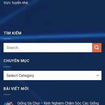
trực tuyến nhé.
TÌM KIẾM
CHUYÊN MỤC
CHUYÊN
MỤC
BÀI VIẾT MỚI
Giống Gà Chọi – Kinh Nghiệm Chăm Sóc Các Giống
05