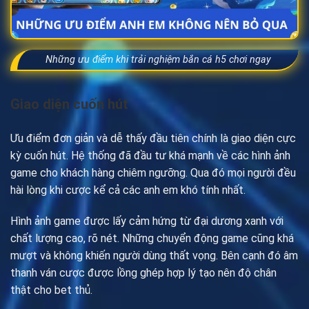
Những ưu điểm khi trải nghiệm bắn cá h5 chơi ngay
Giao diện cuốn hút
Ưu điểm đơn giản và dễ thấy đầu tiên chính là giao diện cực
kỳ cuốn hút. Hệ thống đã đầu tư khá mạnh về các hình ảnh
game cho khách hàng chiêm ngưỡng. Qua đó mọi người đều
hài lòng khi cược kể cả các anh em khó tính nhất.
Hình ảnh game được lấy cảm hứng từ đại dương xanh với
chất lượng cao, rõ nét. Những chuyển động game cũng khá
mượt và không khiến người dùng thất vọng. Bên cạnh đó âm
thanh ván cược được lồng ghép hợp lý tạo nên độ chân
thật cho bet thủ.