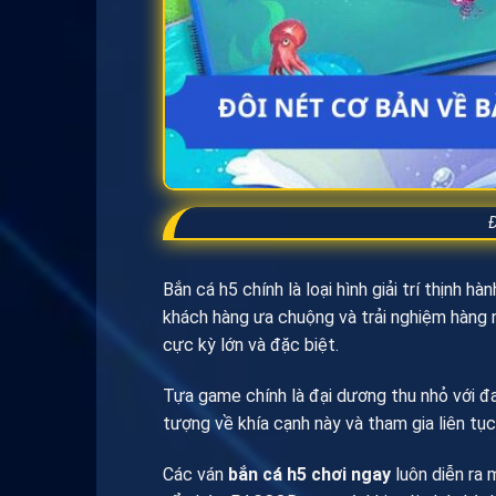
Đ
Bắn cá h5 chính là loại hình giải trí thịnh 
khách hàng ưa chuộng và trải nghiệm hàng 
cực kỳ lớn và đặc biệt.
Tựa game chính là đại dương thu nhỏ với đa 
tượng về khía cạnh này và tham gia liên tục
Các ván
bắn cá h5 chơi ngay
luôn diễn ra