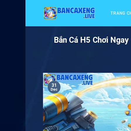
Skip
to
TRANG C
content
Bắn Cá H5 Chơi Ngay 
31
Dec