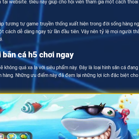
tại website. Điều này giúp cho hội viên tham gia một cách thoải
ập tương tự game truyền thống xuất hiện trong đời sống hàng ng
t cách dễ dàng ngay từ lần đầu tiên. Vậy nên tỷ lệ mọi người th
é.
 bắn cá h5 chơi ngay
ẽ không quá xa lạ với siêu phẩm này. Đây là loại hình săn cá đang
h hàng. Những ưu điểm này đã đem lại những lợi ích đặc biệt cho