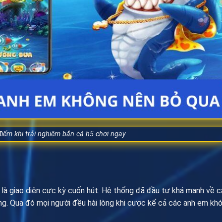
iểm khi trải nghiệm bắn cá h5 chơi ngay
 là giao diện cực kỳ cuốn hút. Hệ thống đã đầu tư khá mạnh về 
g. Qua đó mọi người đều hài lòng khi cược kể cả các anh em kh