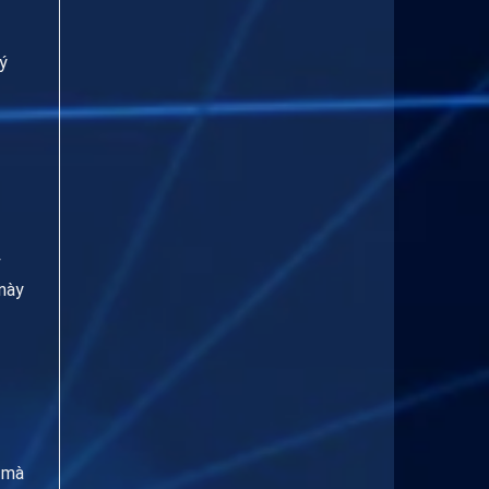
ý
ỹ
 này
y mà