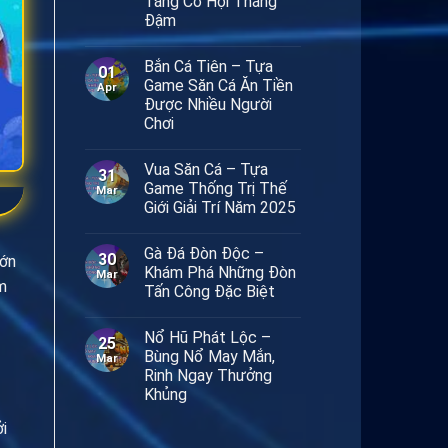
Tăng Cơ Hội Thắng
Đậm
Bắn Cá Tiên – Tựa
01
Game Săn Cá Ăn Tiền
Apr
Được Nhiều Người
Chơi
Vua Săn Cá – Tựa
31
Game Thống Trị Thế
Mar
Giới Giải Trí Năm 2025
Gà Đá Đòn Độc –
30
lớn
Khám Phá Những Đòn
Mar
m
Tấn Công Đặc Biệt
Nổ Hũ Phát Lộc –
25
Bùng Nổ May Mắn,
Mar
Rinh Ngay Thưởng
Khủng
i