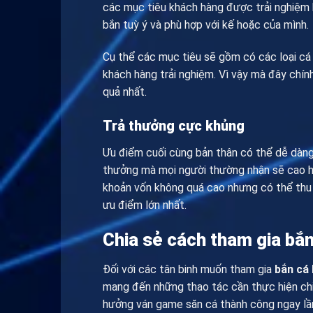
các mục tiêu khách hàng được trải nghiệm 
bắn tuỳ ý và phù hợp với kế hoặc của mình.
Cụ thể các mục tiêu sẽ gồm có các loại cá
khách hàng trải nghiệm. Vì vậy mà đây chín
quả nhất.
Trả thưởng cực khủng
Ưu điểm cuối cùng bản thân có thể dễ dàng
thưởng mà mọi người thường nhận sẽ cao hơn
khoản vốn không quá cao nhưng có thể thu về
ưu điểm lớn nhất.
Chia sẻ cách tham gia bắ
Đối với các tân binh muốn tham gia
bắn cá 
mang đến những thao tác cần thực hiện chi 
hưởng ván game săn cá thành công ngay lầ