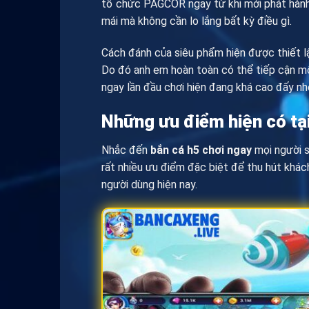
tổ chức PAGCOR ngay từ khi mới phát hành 
mái mà không cần lo lắng bất kỳ điều gì.
Cách đánh của siêu phẩm hiện được thiết l
Do đó anh em hoàn toàn có thể tiếp cận mộ
ngay lần đầu chơi hiện đang khá cao đấy nh
Những ưu điểm hiện có tại
Nhắc đến
bắn cá h5 chơi ngay
mọi người s
rất nhiều ưu điểm đặc biệt để thu hút khác
người dùng hiện nay.