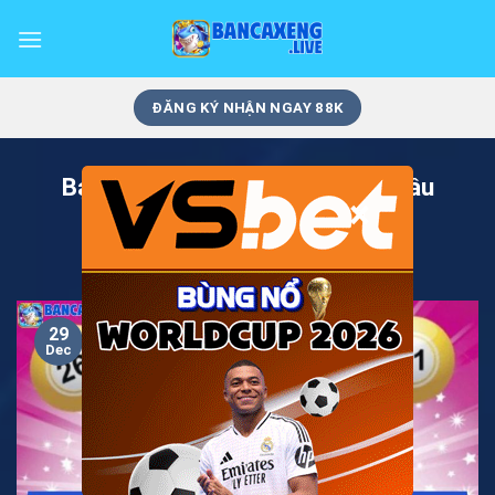
Skip
to
content
ĐĂNG KÝ NHẬN NGAY 88K
Bạch Thủ Lô – Hình Thức Soi Cầu
×
Hiệu Quả Nhất Hiện Nay
29
Dec