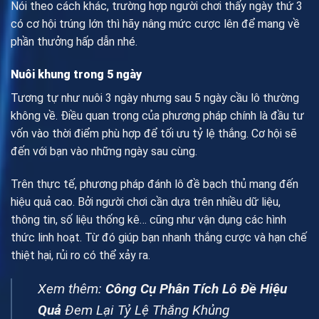
Nói theo cách khác, trường hợp người chơi thấy ngày thứ 3
có cơ hội trúng lớn thì hãy nâng mức cược lên để mang về
phần thưởng hấp dẫn nhé.
Nuôi khung trong 5 ngày
Tương tự như nuôi 3 ngày nhưng sau 5 ngày cầu lô thường
không về. Điều quan trọng của phương pháp chính là đầu tư
vốn vào thời điểm phù hợp để tối ưu tỷ lệ thắng. Cơ hội sẽ
đến với bạn vào những ngày sau cùng.
Trên thực tế, phương pháp đánh lô đề bạch thủ mang đến
hiệu quả cao. Bởi người chơi cần dựa trên nhiều dữ liệu,
thông tin, số liệu thống kê… cũng như vận dụng các hình
thức linh hoạt. Từ đó giúp bạn nhanh thắng cược và hạn chế
thiệt hại, rủi ro có thể xảy ra.
Xem thêm:
Công Cụ Phân Tích Lô Đề Hiệu
Quả
Đem Lại Tỷ Lệ Thắng Khủng