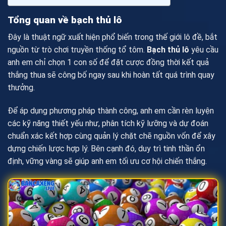
Tổng quan về bạch thủ lô
Đây là thuật ngữ xuất hiện phổ biến trong thế giới lô đề, bắt
nguồn từ trò chơi truyền thống tổ tôm.
Bạch thủ lô
yêu cầu
anh em chỉ chọn 1 con số để đặt cược đồng thời kết quả
thắng thua sẽ công bố ngay sau khi hoàn tất quá trình quay
thưởng.
Để áp dụng phương pháp thành công, anh em cần rèn luyện
các kỹ năng thiết yếu như, phân tích kỹ lưỡng và dự đoán
chuẩn xác kết hợp cùng quản lý chặt chẽ nguồn vốn để xây
dựng chiến lược hợp lý. Bên cạnh đó, duy trì tinh thần ổn
định, vững vàng sẽ giúp anh em tối ưu cơ hội chiến thắng.