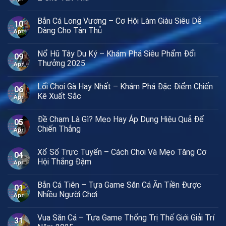
Bắn Cá Long Vương – Cơ Hội Làm Giàu Siêu Dễ
10
Dàng Cho Tân Thủ
Apr
Nổ Hũ Tây Du Ký – Khám Phá Siêu Phẩm Đổi
09
Thưởng 2025
Apr
Lối Chọi Gà Hay Nhất – Khám Phá Đặc Điểm Chiến
06
Kê Xuất Sắc
Apr
Đề Chạm Là Gì? Mẹo Hay Áp Dụng Hiệu Quả Để
05
Chiến Thắng
Apr
Xổ Số Trực Tuyến – Cách Chơi Và Mẹo Tăng Cơ
04
Hội Thắng Đậm
Apr
Bắn Cá Tiên – Tựa Game Săn Cá Ăn Tiền Được
01
Nhiều Người Chơi
Apr
Vua Săn Cá – Tựa Game Thống Trị Thế Giới Giải Trí
31