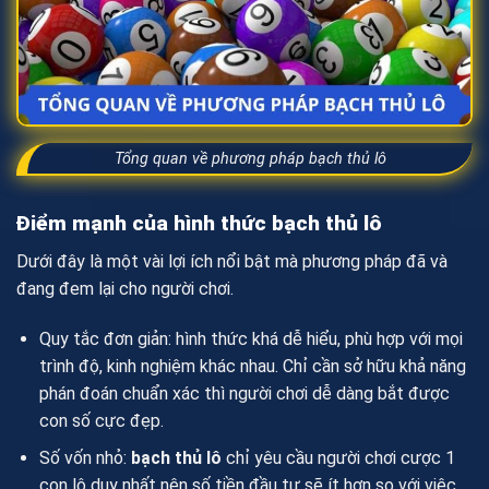
Tổng quan về phương pháp bạch thủ lô
Điểm mạnh của hình thức bạch thủ lô
Dưới đây là một vài lợi ích nổi bật mà phương pháp đã và
đang đem lại cho người chơi.
Quy tắc đơn giản: hình thức khá dễ hiểu, phù hợp với mọi
trình độ, kinh nghiệm khác nhau. Chỉ cần sở hữu khả năng
phán đoán chuẩn xác thì người chơi dễ dàng bắt được
con số cực đẹp.
Số vốn nhỏ:
bạch thủ lô
chỉ yêu cầu người chơi cược 1
con lô duy nhất nên số tiền đầu tư sẽ ít hơn so với việc