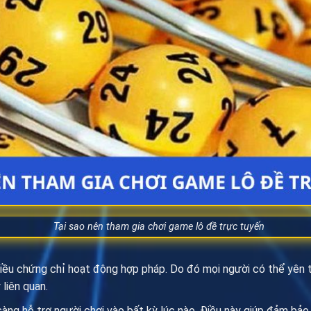
Tại sao nên tham gia chơi game lô đề trực tuyến
hiều chứng chỉ hoạt động hợp pháp. Do đó mọi người có thể yên
 liên quan.
ng hỗ trợ người chơi vào bất kỳ lúc nào. Điều này giúp đảm bảo 