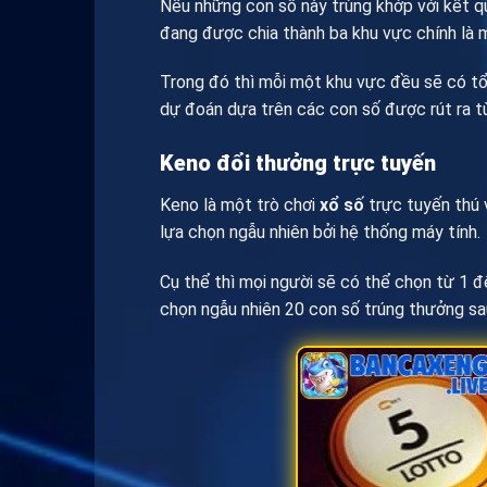
Nếu những con số này trùng khớp với kết qu
đang được chia thành ba khu vực chính là 
Trong đó thì mỗi một khu vực đều sẽ có tổ 
dự đoán dựa trên các con số được rút ra t
Keno đổi thưởng trực tuyến
Keno là một trò chơi
xổ số
trực tuyến thú 
lựa chọn ngẫu nhiên bởi hệ thống máy tính.
Cụ thể thì mọi người sẽ có thể chọn từ 1 đ
chọn ngẫu nhiên 20 con số trúng thưởng sa