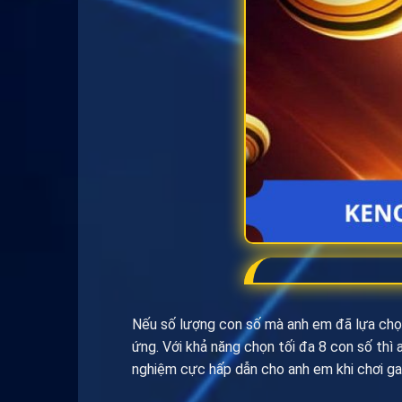
Nếu số lượng con số mà anh em đã lựa chọn
ứng. Với khả năng chọn tối đa 8 con số thì
nghiệm cực hấp dẫn cho anh em khi chơi g