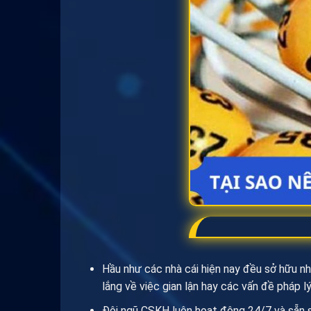
Hầu như các nhà cái hiện nay đều sở hữu n
lắng về việc gian lận hay các vấn đề pháp lý
Đội ngũ CSKH luôn hoạt động 24/7 và sẵn sà