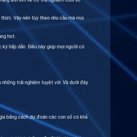
h thức. Vậy nên tùy theo nhu cầu mà mọi
ang hot.
 kỳ hấp dẫn. Điều này giúp mọi người có
 những trải nghiệm tuyệt vời. Và dưới đây
 gia bằng cách dự đoán các con số có khả