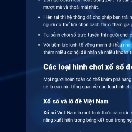
mượt mà và thoải mái nhất.
Hiện tại thì hệ thống đã cho phép bạn trải
người có thể lựa chọn cách thức tham gia p
Tại sảnh chơi số trực tuyến thì người chơi
Với tiềm lực kinh tế vững mạnh thì hầu nh
thêm nhiều cơ hội để nhận về nhiều khoản ti
Các loại hình chơi xổ số 
Mọi người hoàn toàn có thể khám phá hàng l
sẽ là cái nhìn tổng quan về các loại hình ch
Xổ số và lô đề Việt Nam
Xổ số
Việt Nam là một hình thức cá cược s
năng xuất hiện trong bảng kết quả trong ng