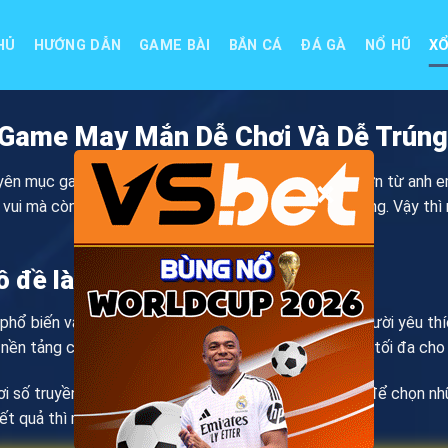
HỦ
HƯỚNG DẪN
GAME BÀI
BẮN CÁ
ĐÁ GÀ
NỔ HŨ
XỔ
Game May Mắn Dễ Chơi Và Dễ Trún
ên mục game nổi bật và thu hút được sự quan tâm lớn từ anh em 
×
 vui mà còn hứa hẹn mức trả thưởng vô cùng hào phóng. Vậy thì
 đề là gì?
í phổ biến và quen thuộc ở Việt Nam được rất nhiều người yêu thí
nền tảng chơi số trực tuyến nhằm mang lại sự tiện lợi tối đa cho
hơi số truyền thống thì bạn chỉ cần sử dụng điện thoại để chọn
ết quả thì mọi người sẽ có cơ hội nhận thưởng sốc.