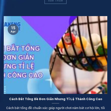
đánh giá cao hơn rất nhiều. Chính vì vậy mà hội viên hoàn
XEM THÊM
toàn có thể yên tâm trải nghiệm cược mà không cần lo
lắng về chất lượng game.
Bảo mật an toàn
15
Apr
Tất cả những thông tin mà anh em cung cấp tại hệ
thống đều được bảo mật an toàn. Hệ thống sử dụng
những công nghệ hiện đại nhất thế giới để mã hoá thông
tin. Qua đó người chơi không cần phải lo lắng các tình
trạng rò rỉ hay bị lấy cắp một cách đáng tiếc trong quá
trình chơi.
Giao dịch nhanh chóng
Mọi giao dịch khi thực hiện tại hệ thống sẽ không cần lo
lắng bất kỳ điều gì. Những quá trình này đều diễn ra một
cách thuận lợi và đơn giản cho tân thủ. Bản thân có thể
Cách Bắt Tổng Đề Đơn Giản Nhưng Tỉ Lệ Thành Công Cao
yên tâm điều này bởi thời gian rút nạp thường chỉ mất
tầm 5 đến 10 phút. Mặc dù thời gian ngắn như vậy
Cách bắt tổng đề chuẩn xác giúp người chơi nắm bắt cơ hội lớn, tối