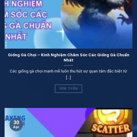
mọi hành vi gian lận, lừa đảo khiến game thủ thất vọng
khi chơi.
Chia sẻ cách cập nhật link vào ban ca xeng
không bị chặn
Hiện nay tình trạng truy cập bắn cá xèng của tân thủ
đang bị chặn khá nhiều. Thực trạng này diễn ra đang
Giống Gà Chọi – Kinh Nghiệm Chăm Sóc Các Giống Gà Chuẩn
ngày một nhiều bởi vấn đề cá cược bị nghiêm cấm tại
Nhất
Việt Nam. Vì vậy mà chúng tôi đã có những phương án
Các giống gà chọi mạnh mẽ luôn thu hút sự quan tâm đặc biệt từ
khắc phục để khách hàng có trải nghiệm tốt nhất.
[...]
XEM THÊM
30
Apr