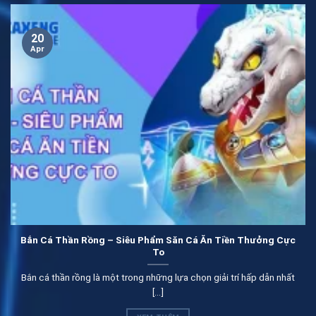
Ưu điểm đầu tiên rất dễ dàng để nhận thấy chính là giao
diện game vô cùng cuốn hút. Hệ thống kết hợp hoàn hảo
20
Apr
các yếu tố hiện đại và truyền thống để tạo nên sự lôi
cuốn. Qua đó giúp người chơi vừa nhìn vào đã rất hài
lòng và ưng ý với giao diện này.
Những tính năng mà khách hàng được trải nghiệm hiện
khá đa dạng. Mọi người có thể tận hưởng một cách đơn
giản mà không gặp bất kỳ khó khăn nào. Vì vậy mà được
game thủ đánh giá rất cao về những tính năng hỗ trợ
của hệ thống hiện có.
Ván game chất lượng
Bắn Cá Thần Rồng – Siêu Phẩm Săn Cá Ăn Tiền Thưởng Cực
Mọi ván game mà khách hàng trải nghiệm tại ban ca
To
xeng đều có chất lượng cao. Bet thủ sẽ tận hưởng siêu
Bắn cá thần rồng là một trong những lựa chọn giải trí hấp dẫn nhất
mượt mà không bị tình trạng giật lag hay delay. So với
[...]
những thương hiệu khác thì tốc độ game tại đây được