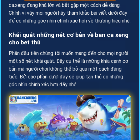
ca.xeng đang khá lớn và bắt gặp một cách dễ dàng.
Chính vì vậy mọi người hãy tham khảo bài viết dưới đây
để có những góc nhìn chính xác hơn về thương hiệu nhé.
Khái quát những nét cơ bản về ban ca xeng
cho bet thủ
Phần đầu tiên chúng tôi muốn mang đến cho mọi người
một số nét khái quát. Đây cụ thể là những khía cạnh cơ
bản mà người chơi không thể bỏ qua một cách đáng
tiếc. Bởi các phần dưới đây sẽ giúp tân thủ có những
góc nhìn chính xác hơn đấy nhé.