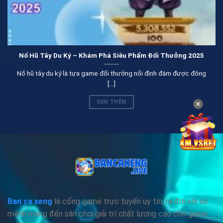
thân có thể nhận thưởng lên đến hàng tỷ đồng đấy nhé.
Với đa dạng các loại hình quay hũ, người chơi dễ dàng
tiếp cận nhanh chóng. Bản thân không cần gặp quá nhiều
khó khăn khi chơi, do đó mà mọi người hãy trải nghiệm
Nổ Hũ Tây Du Ký – Khám Phá Siêu Phẩm Đổi Thưởng 2025
thử chuyên mục này nhé.
Nổ hũ tây du ký là tựa game đổi thưởng nổi đình đám được đông
[...]
Xổ số may mắn
Nhắc game tại ban ca xeng mọi người nên tham khảo
XEM THÊM
✕
qua xổ số may mắn. Đây là một trong những chuyên
mục khá hấp dẫn bởi lối cược đơn giản cùng tỷ lệ thắng
cao. Do đó mà anh em muốn làm giàu nhanh thường lựa
chọn khá nhiều với siêu phẩm xổ số.
Ban ca xeng
là cổng game trực tuyến uy tín, ra đời với sứ
mệnh mang đến sân chơi giải trí chất lượng cao cho game