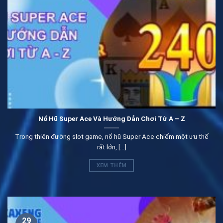
Cách vào link không bị chặn cho anh em mới chơi
Cụ thể website đã cập nhật khá nhiều đường link phụ để
mọi người truy cập vào hệ thống. Đây là cách khắc phục
tạm thời để hội viên có thể trải nghiệm một cách thuận
lợi. Vì vậy mà các tân binh nếu gặp tình trạng chặn thì
nên dùng cách này ngay nhé.
Nổ Hũ Super Ace Và Hướng Dẫn Chơi Từ A – Z
Để khắc phục an toàn và hiệu quả lâu dài mọi người hãy
Trong thiên đường slot game, nổ hũ Super Ace chiếm một ưu thế
tải ngay app 1.1.1.1. Đây là phần ứng dụng giúp khách
rất lớn, [...]
hàng truy cập ban ca xeng đơn giản hơn rất nhiều. Cụ thể
XEM THÊM
mọi tình trạng bị chặn sẽ không thể xảy ra một cách
đáng tiếc. Thay vào đấy bản thân sẽ trải nghiệm sảng
khoái mà không cần lo bất kỳ điều gì đâu.
Cập nhật các ưu điểm vượt trội hiện có tại
29