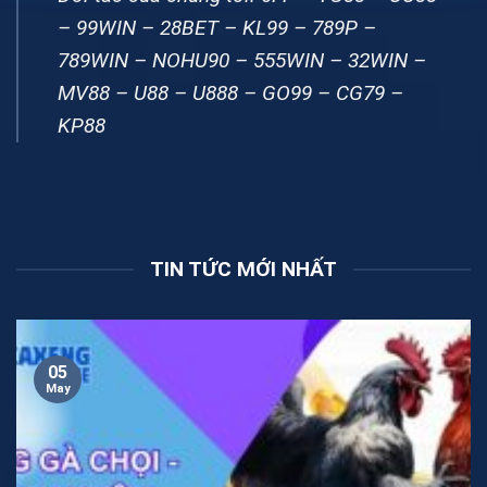
an toàn. Mọi người được trải nghiệm với độ an toàn cao
–
99WIN
–
28BET
–
KL99
–
789P
–
và thoải mái nhất có thể. Đặc biệt không cần lo lắng đến
789WIN
–
NOHU90
–
555WIN
–
32WIN
–
vấn đề pháp luật ngăn chặn khi tận hưởng cược.
MV88
–
U88
–
U888
–
GO99
–
CG79
–
Mục tiêu phát triển
KP88
Được biết ban ca xeng luôn hoạt động với các mục tiêu
lớn liên tục. Thương hiệu sẽ không dậm chân tại một
thành công nhất định mà sẽ không ngừng đi lên. Cho
đến hiện tại website vẫn đang phấn đấu với mục tiêu trở
thành sân chơi số 1 thế giới. Hướng đến địa điểm cược
TIN TỨC MỚI NHẤT
hàng đầu cho tất cả những bet thủ trong và ngoài nước.
Phương châm hoạt động
Bắn cá xèng apk là một sân chơi hoạt động khá rõ ràng
05
May
với các phương châm chất lượng. Tất cả những hoạt
động tại hệ thống đều hướng đến những lợi ích của
khách hàng. Mọi dịch vụ cập nhật cho hội viên luôn an
toàn, công bằng, minh bạch và xanh chín. Nghiêm cấm