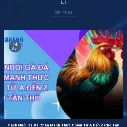
[...]
nhưng độ chính xác của các giao dịch hiện đang là
100%.
XEM THÊM
Trả thưởng hấp dẫn
Ban ca xeng
đang có những tỷ lệ trả thưởng đầy ấn
tượng và hấp dẫn cho khách hàng. So với nhiều đối thủ
14
khác thì những tỷ lệ này hiện tại đang rất ấn tượng. Bởi
Apr
người chơi chỉ việc bỏ ra một khoản tiền khá nhỏ nhưng
cũng có cơ hội nhận về tiền thưởng cực lớn đấy.
Tư vấn tận tâm
Trong quá trình đánh cược hội viên được tư vấn và
chăm sóc nhiệt bởi bộ phận cskh. Các chuyên viên tại
đây đều hỗ trợ nhiệt tình và tận tâm liên tục 24/7. Anh
em hoàn toàn có thể kết nối thoải mái bất kỳ lúc nào
cũng có thể nhận về sự hỗ trợ nhanh chóng.
Khám phá kho game tại ban ca xeng cùng
Cách Nuôi Gà Đá Chân Mạnh Thực Chiến Từ A Đến Z Cho Tân